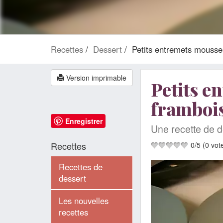
Recettes
Dessert
Petits entremets mousse
Version imprimable
Petits e
framboi
Enregistrer
Une recette de d
Recettes
0
/
5
(
0
vot
Recettes de
dessert
Les nouvelles
recettes