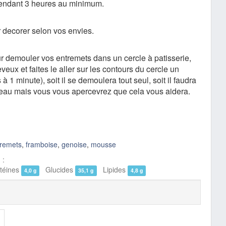
 pendant 3 heures au minimum.
 decorer selon vos envies.
ur demouler vos entremets dans un cercle à patisserie,
eux et faites le aller sur les contours du cercle un
à 1 minute), soit il se demoulera tout seul, soit il faudra
teau mais vous vous apercevrez que cela vous aidera.
tremets
,
framboise
,
genoise
,
mousse
 :
éines
Glucides
Lipides
4,0 g
35,1 g
4,8 g