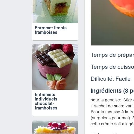
Entremet litchis
framboises
Temps de prépar
Temps de cuiss
Difficulté: Facile
Ingrédients (
8 
Entremets
individuels
pour la genoise:,
60gr 
chocolat-
1 sachet de sucre vanil
framboises
Pour la mousse à la f
(surgelees pour moi)
, 
cette crème soit alleg