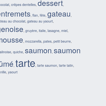
dessert
ocolat
,
crêpes dentelles
,
,
entremets
gateau
,
flan
,
fête
,
,
teau au chocolat
,
gateau au yaourt
,
genoise
,
gruyère
,
italie
,
lasagne
,
miel
,
mousse
,
mozzarella
,
pates
,
petit beurre
,
saumon
saumon
alinoise
,
quiche
,
,
tarte
fûmé
,
,
tarte saumon
,
tarte tatin
,
nille
,
yaourt