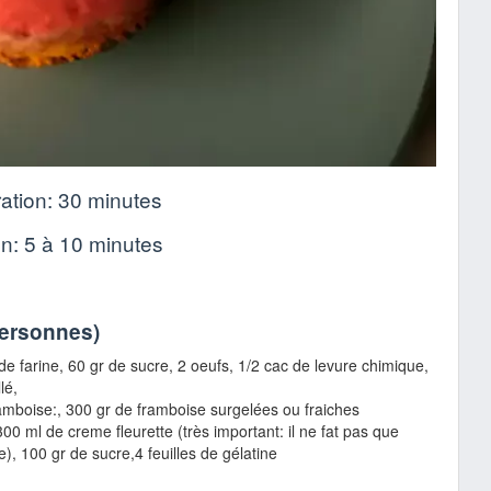
ation:
30 minutes
on:
5 à 10 minutes
personnes
)
de farine
,
60 gr de sucre
,
2 oeufs
,
1/2 cac de levure chimique
,
lé
,
ramboise:,
300 gr de framboise surgelées ou fraiches
300 ml de creme fleurette (très important: il ne fat pas que
ée),
100 gr de sucre
,
4 feuilles de gélatine