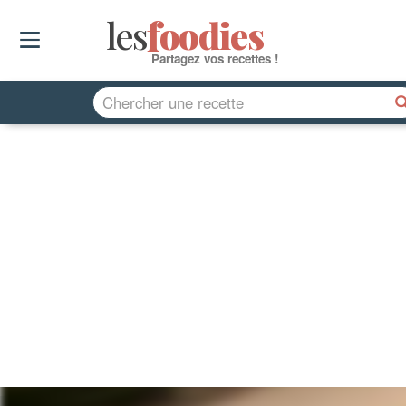
les
f
o
odies
Partagez vos recettes !