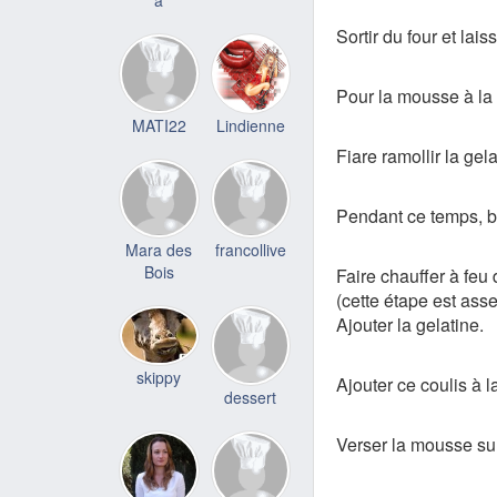
a
Sortir du four et laiss
Pour la mousse à la 
MATI22
Lindienne
Fiare ramollir la gel
Pendant ce temps, ba
Mara des
francollive
Bois
Faire chauffer à feu 
(cette étape est asse
Ajouter la gelatine.
skippy
Ajouter ce coulis à 
dessert
Verser la mousse sur