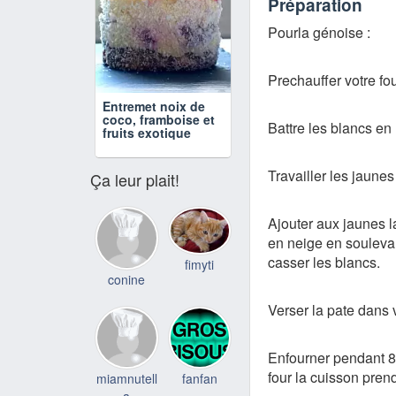
Préparation
Pourla génoise :
Prechauffer votre fou
Entremet noix de
coco, framboise et
Battre les blancs en
fruits exotique
Travailler les jaunes
Ça leur plait!
Ajouter aux jaunes l
en neige en souleva
casser les blancs.
fimyti
conine
Verser la pate dans 
Enfourner pendant 8 
four la cuisson pren
miamnutell
fanfan