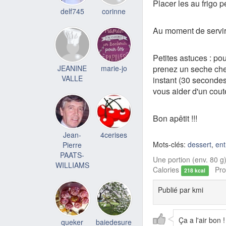
Placer les au frigo
delf745
corinne
Au moment de servir
Petites astuces : po
JEANINE
marie-jo
prenez un seche chev
VALLE
instant (30 secondes 
vous aider d'un cou
Bon apêtit !!!
Jean-
4cerises
Mots-clés:
dessert
,
en
Pierre
PAATS-
Une portion (env. 80 g)
WILLIAMS
Calories
Prot
218 kcal
Publié par
kmi
Ça a l'air bon !
queker
baiedesure