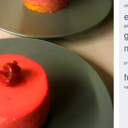
ch
ga
pr
va