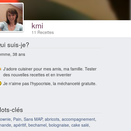
kmi
11 Recettes
ui suis-je?
emme, 38 ans
J'adore cuisiner pour mes amis, ma famille. Tester
des nouvelles recettes et en inventer
Je n'aime pas l'hypocrisie, la méchanceté gratuite.
ots-clés
rownie
,
Pain
,
Sans MAP
,
abricots
,
accompagnement
,
mande
,
apéritif
,
bechamel
,
bolognaise
,
cake salé
,