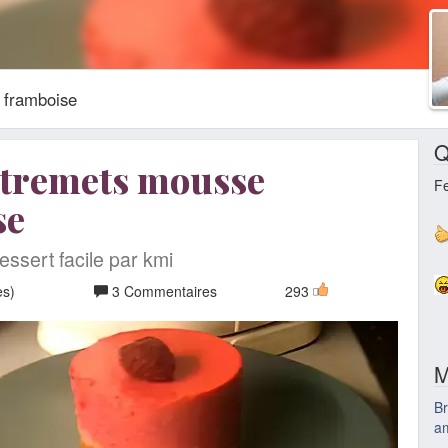
 framboise
Q
ntremets mousse
F
se
essert facile par kmi
es)
3 Commentaires
293
M
B
a