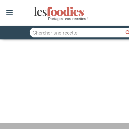
les
f
o
odies
Partagez vos recettes !