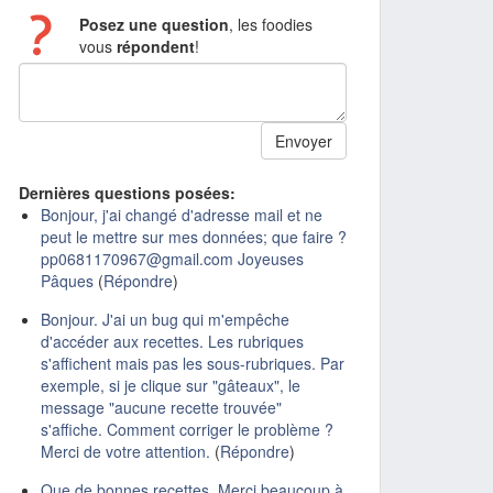
Posez une question
, les foodies
vous
répondent
!
Dernières questions posées:
Bonjour, j'ai changé d'adresse mail et ne
peut le mettre sur mes données; que faire ?
pp0681170967@gmail.com Joyeuses
Pâques
(
Répondre
)
Bonjour. J'ai un bug qui m'empêche
d'accéder aux recettes. Les rubriques
s'affichent mais pas les sous-rubriques. Par
exemple, si je clique sur "gâteaux", le
message "aucune recette trouvée"
s'affiche. Comment corriger le problème ?
Merci de votre attention.
(
Répondre
)
Que de bonnes recettes. Merci beaucoup à