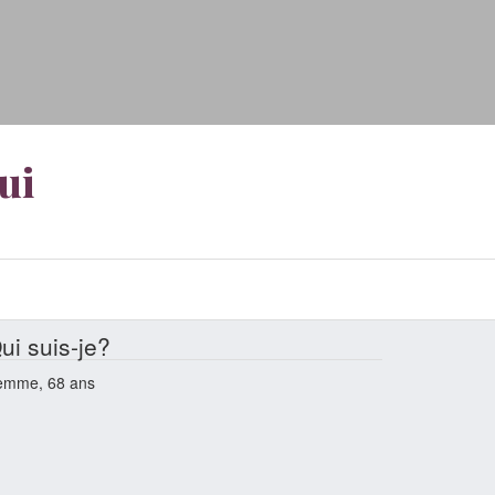
ui
ui suis-je?
emme, 68 ans