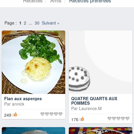
Recettes
Amis
Recettes préférées
Page :
1
2
...
30
Suivant »
Flan aux asperges
QUATRE QUARTS AUX
POMMES
Par
annick
Par
Laurence.M
249
176