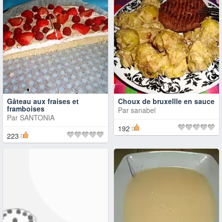
Gâteau aux fraises et
Choux de bruxellle en sauce
framboises
Par
sanabel
Par
SANTONIA
192
223