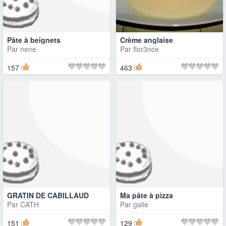
Pâte à beignets
Crème anglaise
Par
nene
Par
flor3nce
157
463
GRATIN DE CABILLAUD
Ma pâte à pizza
Par
CATH
Par
galie
151
129