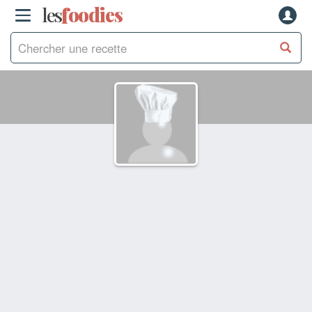
les
f
o
odies