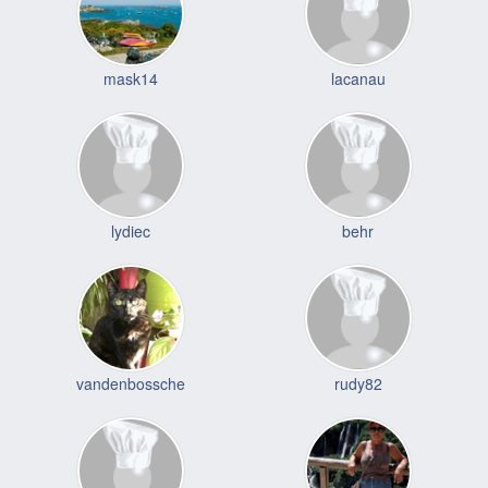
mask14
lacanau
lydiec
behr
vandenbossche
rudy82