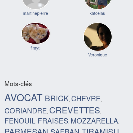
martinepierre
katcelau
fimyti
Veronique
Mots-clés
AVOCAT
BRICK
CHEVRE
,
,
,
CREVETTES
CORIANDRE
,
,
FENOUIL
FRAISES
MOZZARELLA
,
,
,
PARMESAN
TIRAMISU
SAFRAN
,
,
,