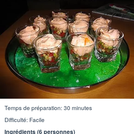
Temps de préparation:
30 minutes
Difficulté: Facile
Ingrédients (
6 personnes
)