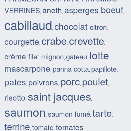
boeuf
asperges
aneth
VERRINES
,
,
,
,
cabillaud
chocolat
citron
,
,
,
crabe
crevette
courgette
,
,
,
lotte
crème
filet mignon
gateau
,
,
,
,
mascarpone
panna cotta
papillote
,
,
,
porc
poulet
pates
poivrons
,
,
,
,
saint jacques
risotto
,
,
saumon
tarte
saumon fumé
,
,
,
terrine
tomates
tomate
,
,