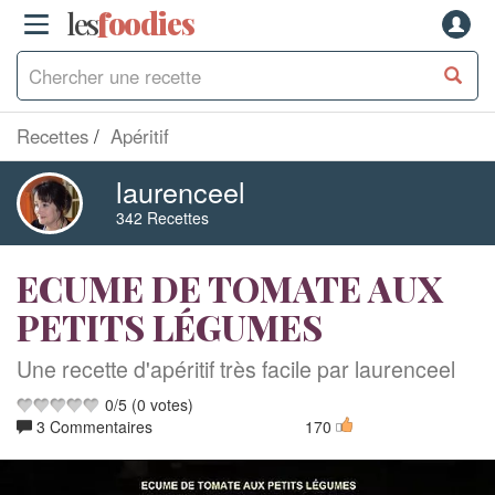
les
f
o
odies
Recettes
Apéritif
laurenceel
342 Recettes
ECUME DE TOMATE AUX
PETITS LÉGUMES
Une recette d'apéritif très facile par laurenceel
0
/
5
(
0
votes)
3 Commentaires
170