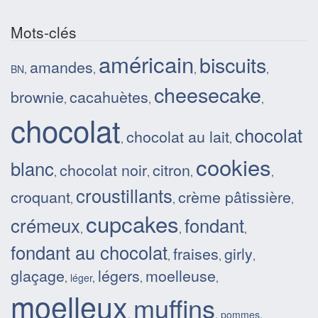
Mots-clés
américain
biscuits
amandes
BN
,
,
,
,
cheesecake
brownie
cacahuètes
,
,
,
chocolat
chocolat
chocolat au lait
,
,
cookies
blanc
chocolat noir
citron
,
,
,
,
croustillants
croquant
crème pâtissière
,
,
,
cupcakes
crémeux
fondant
,
,
,
fondant au chocolat
fraises
girly
,
,
,
glaçage
légers
moelleuse
,
léger
,
,
,
moelleux
muffins
,
,
pommes
,