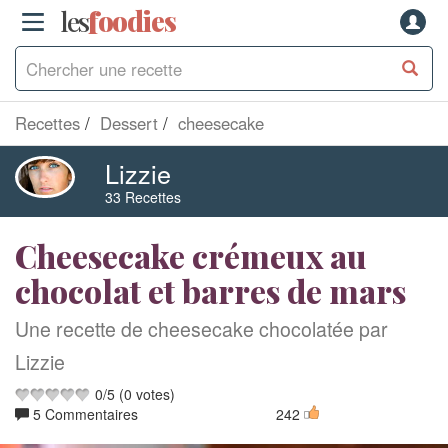
les
f
o
odies
Recettes
Dessert
cheesecake
Lizzie
33 Recettes
Cheesecake crémeux au
chocolat et barres de mars
Une recette de cheesecake chocolatée par
Lizzie
0
/
5
(
0
votes)
5 Commentaires
242