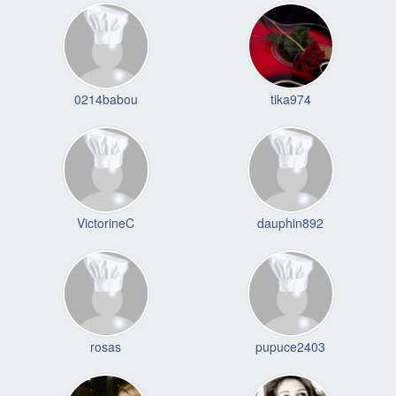
0214babou
tika974
VictorineC
dauphin892
rosas
pupuce2403