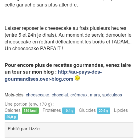
cette ganache sans plus attendre.
Laisser reposer le cheesecake au frais plusieurs heures
(entre 5 et 24h je dirais). Au moment de servir, démouler le
cheesecake en retirant délicatement les bords et TADAM...
Un cheesecake PARFAIT !
P
our encore plus de recettes gourmandes, venez faire
un tour sur mon blog :
http://au-pays-des-
gourmandises.over-blog.com
Mots-clés:
cheesecake
,
chocolat
,
crémeux
,
mars
,
spéculoos
Une portion (env. 170 g) :
Calories
Protéines
Glucides
Lipides
339 kcal
10,4 g
20,9 g
20,9 g
Publié par
Lizzie