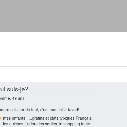
ui suis-je?
emme, 49 ans
adore cuisiner de tout, c'est mon loisir favori!
mes enfants ! ...gratins et plats typiques Français,
les quiches, j'adore les sorties, le shopping toute