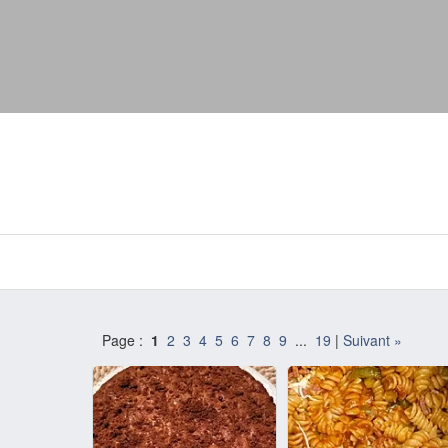
Page :
1
2
3
4
5
6
7
8
9
...
19
|
Suivant »