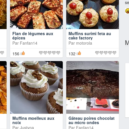
se
Flan de légumes aux
Muffins surimi feta au
épices
cake factory
M
Par
Fanfan14
Par
motorola
156
132
Muffins moelleux aux
Gâteau poires chocolat
noix
au micro ondes
Par
Justyna
Par
Fanfan14