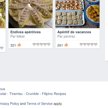
Endives apéritives
Apéritif de vacances
Par
kitkat
Par
pentrez
321
261
ous
olat
-
Tiramisu
-
Crumble
-
Filipino Recipes
rivacy Policy
and
Terms of Service
apply.