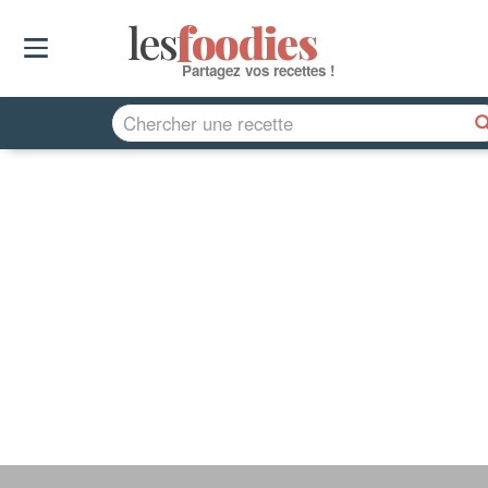
les
f
o
odies
Partagez vos recettes !