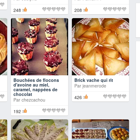
248
208
Bouchées de flocons
Brick vache qui rit
d'avoine au miel,
Par
jeanmerode
caramel, nappées de
chocolat
426
Par
chezcachou
192