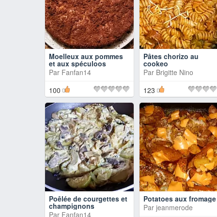
Moelleux aux pommes
Pâtes chorizo au
et aux spéculoos
cookeo
Par
Fanfan14
Par
Brigitte Nino
100
123
Poêlée de courgettes et
Potatoes aux fromage
champignons
Par
jeanmerode
Par
Fanfan14