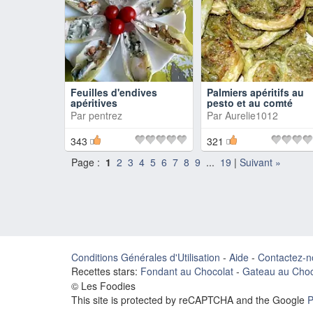
Feuilles d'endives
Palmiers apéritifs au
apéritives
pesto et au comté
Par
pentrez
Par
Aurelie1012
343
321
Page :
1
2
3
4
5
6
7
8
9
...
19
|
Suivant »
Conditions Générales d'Utilisation
-
Aide
-
Contactez-n
Recettes stars:
Fondant au Chocolat
-
Gateau au Choc
© Les Foodies
This site is protected by reCAPTCHA and the Google
P