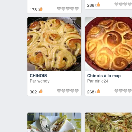
286
178
CHINOIS
Chinois à la map
Par
wendy
Par
ninie24
302
268