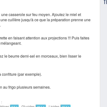
f
 une casserole sur feu moyen. Ajoutez le miel et
une cuillère jusqu'à ce que la préparation prenne une
.
ette en faisant attention aux projections !!! Puis faites
en mélangeant.
tez le beurre demi-sel en morceaux, bien lisser le
 confiture (par exemple).
n au frigo plusieurs semaines.
 :
éines
Glucides
Lipides
0,0 g
19,1 g
10,4 g