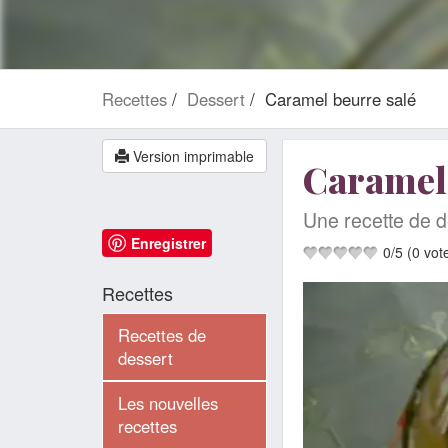
Recettes
Dessert
Caramel beurre salé
Version imprimable
Caramel 
Une recette de d
Enregistrer
0
/
5
(
0
vot
Recettes
Recettes de
dessert
Les nouvelles
recettes