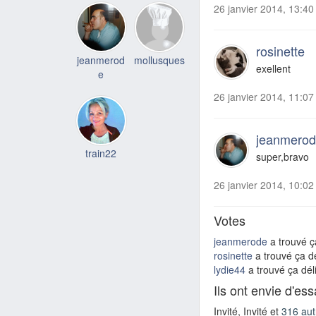
26 janvier 2014, 13:40
rosinette
jeanmerod
mollusques
exellent
e
26 janvier 2014, 11:07
jeanmero
train22
super,bravo
26 janvier 2014, 10:02
Votes
jeanmerode
a trouvé ça
rosinette
a trouvé ça dé
lydie44
a trouvé ça déli
Ils ont envie d'es
Invité, Invité et
316 aut