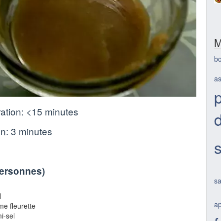
M
b
as
p
ation:
<15 minutes
d
on:
3 minutes
personnes
)
s
l
ap
e fleurette
i-sel