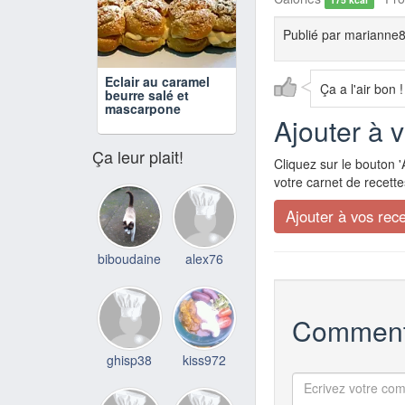
Publié par
marianne
Eclair au caramel
Ça a l'air bon !
beurre salé et
mascarpone
Ajouter à 
Ça leur plait!
Cliquez sur le bouton '
votre carnet de recette
biboudaine
alex76
Comment
ghisp38
kiss972