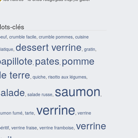
ots-clés
oeuf
,
crumble facile
,
crumble pommes
,
cuisine
dessert verrine
iatique
,
,
gratin
,
apillote
pates
pomme
,
,
e terre
,
quiche
,
risotto aux légumes
,
saumon
salade
,
salade russe
,
,
verrine
aumon fumé
,
tarte
,
,
verrine
verrine
éritif
,
verrine fraise
,
verrine framboise
,