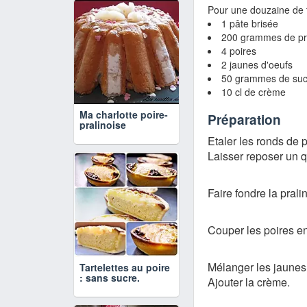
Pour une douzaine de ta
1 pâte brisée
200 grammes de pra
4 poires
2 jaunes d'oeufs
50 grammes de suc
10 cl de crème
Ma charlotte poire-
Préparation
pralinoise
Etaler les ronds de
Laisser reposer un q
Faire fondre la prali
Couper les poires en
Mélanger les jaunes 
Tartelettes au poire
: sans sucre.
Ajouter la crème.