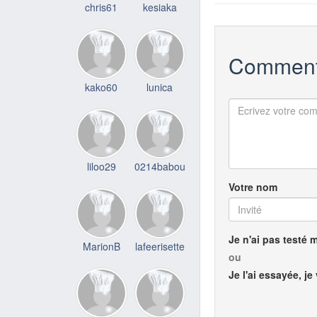
chris61
kesiaka
Comment
kako60
lunica
liloo29
0214babou
Votre nom
Je n'ai pas testé 
MarionB
lafeerisette
ou
Je l'ai essayée, je