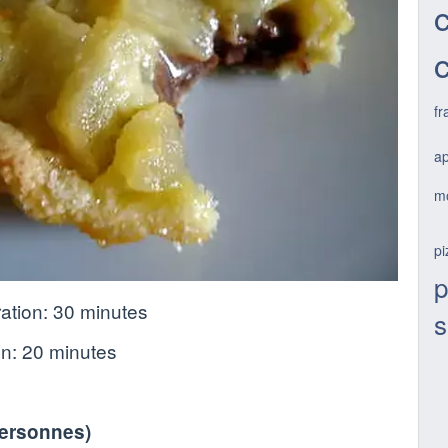
fr
a
mo
pi
p
ation:
30 minutes
on:
20 minutes
personnes
)