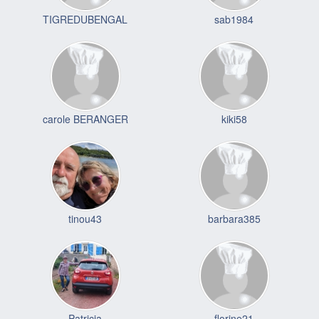
TIGREDUBENGAL
sab1984
carole BERANGER
kiki58
tinou43
barbara385
Patricia
florine21