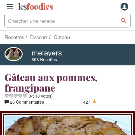
les
f
o
odies
Recettes
Dessert
Gateau
melayers
658 Recettes
Gâteau aux pommes,
frangipane
0
/
5
(
0
votes)
26 Commentaires
427