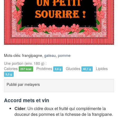
Mots-clés: frangipagne,
gateau
,
pomme
Une portion (env. 180 g) :
Calories
Protéines
Glucides
Lipides
257 kcal
3,6 g
40,1 g
5,5 g
Publié par
melayers
Accord mets et vin
Cider
: Un cidre doux et fruité qui complémente la
douceur des pommes et la richesse de la frangipane.