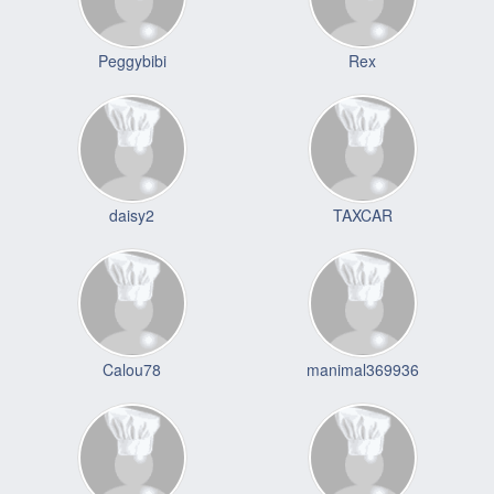
Peggybibi
Rex
daisy2
TAXCAR
Calou78
manimal369936