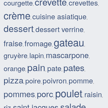
crevette
crevettes
courgette
,
,
,
crème
cuisine asiatique
,
,
dessert
dessert verrine
,
,
gateau
fraise
fromage
,
,
,
mascarpone
gruyère
lapin
,
,
,
pain
pates
pate
orange
,
,
,
,
pizza
poivron
pomme
poire
,
,
,
,
poulet
porc
pommes
raisin
,
,
,
,
salade
saint jacques
riz