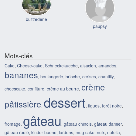
buzzedene
paupsy
Mots-clés
Cake
,
Cheese-cake
,
Schneckekueche
,
alsacien
,
amandes
,
bananes
,
boulangerie
,
brioche
,
cerises
,
chantilly
,
crème
cheescake
,
confiture
,
crème au beurre
,
dessert
pâtissière
,
,
figues
,
forêt noire
,
gâteau
fromage
,
,
gâteau chinois
,
gâteau damier
,
gâteau roulé
,
kinder bueno
,
lardons
,
mug cake
,
noix
,
nutella
,