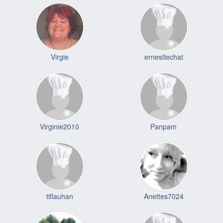
Virgie
ernestlechat
Virginie2010
Panpam
tiflauhan
Anettes7024