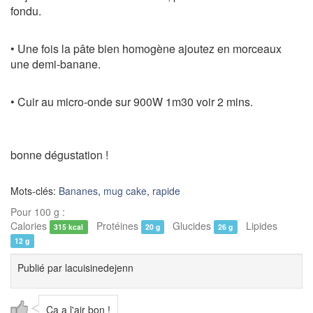
fondu.
• Une fois la pâte bien homogène ajoutez en morceaux
une demi-banane.
• Cuir au micro-onde sur 900W 1m30 voir 2 mins.
bonne dégustation !
Mots-clés:
Bananes
,
mug cake
,
rapide
Pour 100 g :
Calories
Protéines
Glucides
Lipides
315 kcal
20 g
26 g
12 g
Publié par
lacuisinedejenn
Ça a l'air bon !