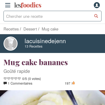
les
f
o
odies
Recettes
Dessert
Mug cake
lacuisinedejenn
13 Recettes
Mug cake bananes
Goûté rapide
0
/
5
(
0
votes)
1 Commentaires
197