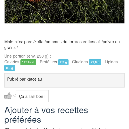
Mots-clés: porc /kefta /pommes de terre/ carottes/ ail /poivre en
grains /
Une portion (env. 230 g) :
Calories
Protéines
Glucides
Lipides
123 kcal
2,3 g
22,8 g
0,0 g
Publié par
katcelau
Ça a l'air bon !
Ajouter à vos recettes
préférées