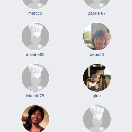
marcco
papille 67
manine82
bébé23
islande78
gine