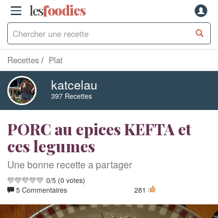
les
f
o
odies
Recettes
Plat
katcelau
397 Recettes
PORC au epices KEFTA et
ces legumes
Une bonne recette a partager
0
/
5
(
0
votes)
5 Commentaires
281