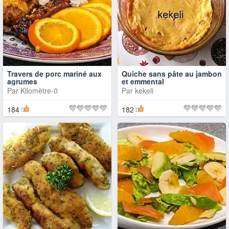
Travers de porc mariné aux
Quiche sans pâte au jambon
agrumes
et emmental
Par
Kilomètre-0
Par
kekeli
184
182