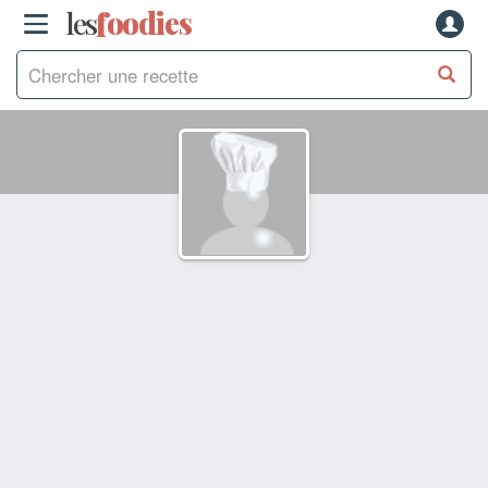
les
f
o
odies