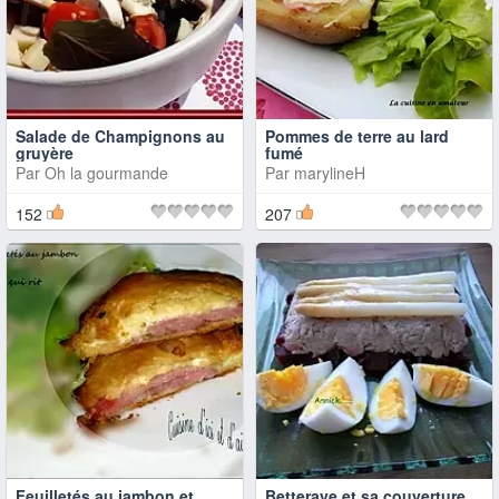
Salade de Champignons au
Pommes de terre au lard
gruyère
fumé
Par
Oh la gourmande
Par
marylineH
152
207
Feuilletés au jambon et
Betterave et sa couverture