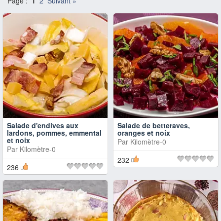
Page :
1
2
Suivant »
Salade d'endives aux
Salade de betteraves,
lardons, pommes, emmental
oranges et noix
et noix
Par
Kilomètre-0
Par
Kilomètre-0
232
236