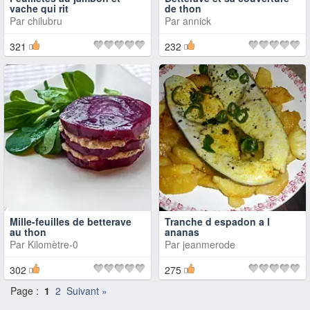
vache qui rit
de thon
Par
chilubru
Par
annick
321
232
Mille-feuilles de betterave
Tranche d espadon a l
au thon
ananas
Par
Kilomètre-0
Par
jeanmerode
302
275
Page :
1
2
Suivant »