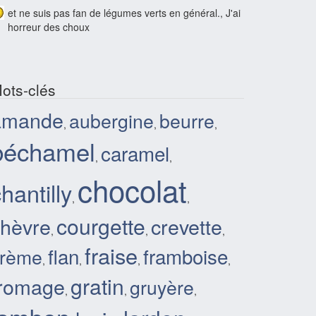
et ne suis pas fan de légumes verts en général., J'ai
horreur des choux
ots-clés
amande
aubergine
beurre
,
,
,
béchamel
caramel
,
,
chocolat
hantilly
,
,
courgette
chèvre
crevette
,
,
,
fraise
flan
framboise
crème
,
,
,
,
gratin
fromage
gruyère
,
,
,