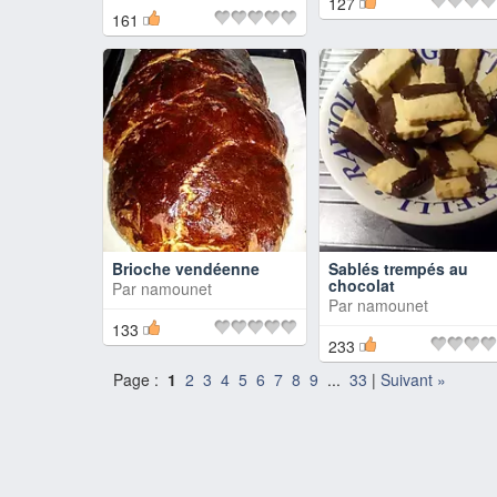
127
161
Brioche vendéenne
Sablés trempés au
chocolat
Par
namounet
Par
namounet
133
233
Page :
1
2
3
4
5
6
7
8
9
...
33
|
Suivant »