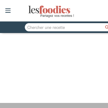
les
f
o
odies
Partagez vos recettes !