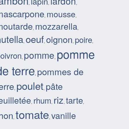
jambon
lardon
lapin
,
,
,
mascarpone
mousse
,
,
moutarde
mozzarella
,
,
oeuf
utella
oignon
poire
,
,
,
,
pomme
pomme
oivron
,
,
de terre
pommes de
,
poulet
erre
pâte
,
,
riz
euilletée
tarte
rhum
,
,
,
,
tomate
thon
vanille
,
,