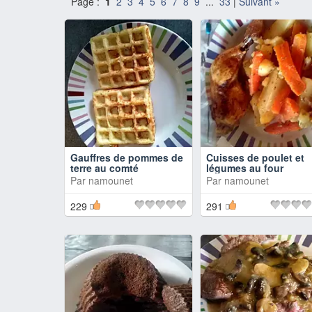
Page :
1
2
3
4
5
6
7
8
9
...
33
|
Suivant »
Gauffres de pommes de
Cuisses de poulet et
terre au comté
légumes au four
Par
namounet
Par
namounet
229
291