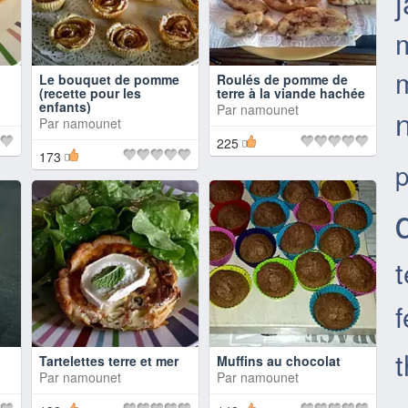
Le bouquet de pomme
Roulés de pomme de
(recette pour les
terre à la viande hachée
enfants)
Par
namounet
n
Par
namounet
225
173
p
t
f
Tartelettes terre et mer
Muffins au chocolat
Par
namounet
Par
namounet