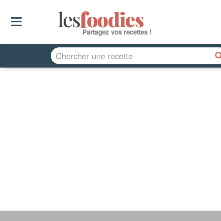
les
f
o
odies
Partagez vos recettes !