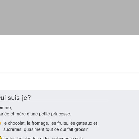
ui suis-je?
emme,
riée et mère d'une petite princesse.
le chocolat, le fromage, les fruits, les gateaux et
sucreries, quasiment tout ce qui fait grossir
toutes les viandes et les poissons je suis