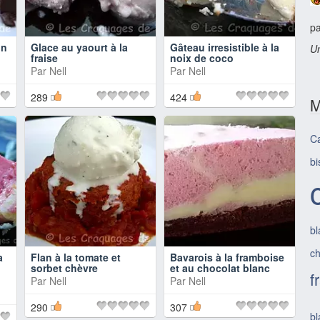
pa
on
Glace au yaourt à la
Gâteau irresistible à la
Un
fraise
noix de coco
Par
Nell
Par
Nell
289
424
M
C
bi
bl
ch
a
Flan à la tomate et
Bavarois à la framboise
sorbet chèvre
et au chocolat blanc
f
Par
Nell
Par
Nell
290
307
bl