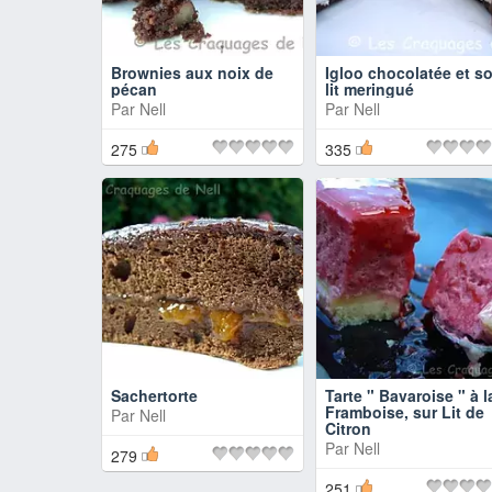
Brownies aux noix de
Igloo chocolatée et s
pécan
lit meringué
Par
Nell
Par
Nell
275
335
Sachertorte
Tarte " Bavaroise " à l
Framboise, sur Lit de
Par
Nell
Citron
Par
Nell
279
251