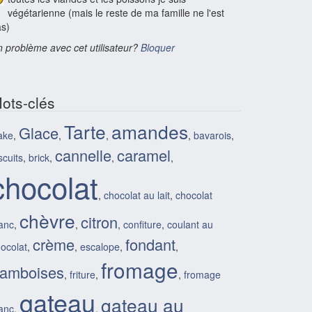
végétarienne (mais le reste de ma famille ne l'est
s)
 problème avec cet utilisateur?
Bloquer
ots-clés
Tarte
amandes
Glace
ake
,
,
,
,
bavarois
,
cannelle
caramel
scuits
,
brick
,
,
,
chocolat
,
chocolat au lait
,
chocolat
chèvre
citron
anc
,
,
,
confiture
,
coulant au
crème
fondant
ocolat
,
,
escalope
,
,
fromage
ramboises
,
friture
,
,
fromage
gateau
gateau au
anc
,
,