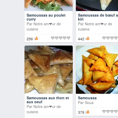
Samoussas au poulet
Samoussas de bœuf 
curry
kiri
Par
Notre am❤ur de
Par
Notre am❤ur de
cuisine
cuisine
256
442
Samoussas aux thon et
Samoussa
aux oeuf
Par
Soua
Par
Notre am❤ur de
cuisine
379