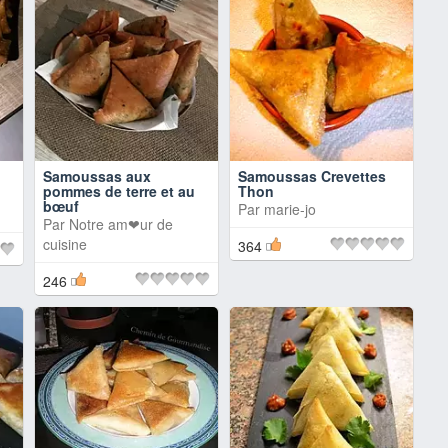
Samoussas aux
Samoussas Crevettes
pommes de terre et au
Thon
bœuf
Par
marie-jo
Par
Notre am❤ur de
cuisine
364
246