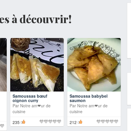
tes à découvrir!
Samoussas bœuf
Samoussa babybel
oignon curry
saumon
Par
Notre am❤ur de
Par
Notre am❤ur de
cuisine
cuisine
235
212