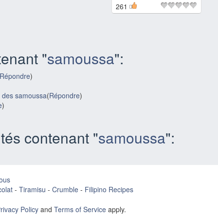
261
enant "
samoussa
":
Répondre
)
ge des samoussa
(
Répondre
)
e
)
tés contenant "
samoussa
":
ous
olat
-
Tiramisu
-
Crumble
-
Filipino Recipes
rivacy Policy
and
Terms of Service
apply.