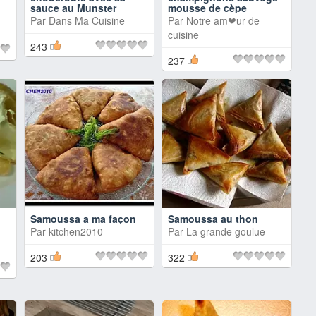
sauce au Munster
mousse de cèpe
Par
Dans Ma Cuisine
Par
Notre am❤ur de
cuisine
243
237
Samoussa a ma façon
Samoussa au thon
Par
kitchen2010
Par
La grande goulue
203
322