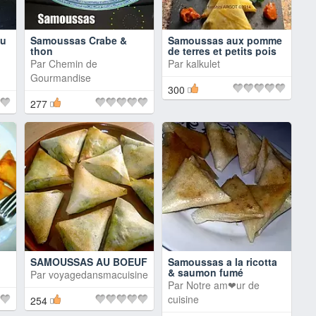
au
Samoussas Crabe &
Samoussas aux pomme
thon
de terres et petits pois
Par
Chemin de
Par
kalkulet
Gourmandise
300
277
SAMOUSSAS AU BOEUF
Samoussas a la ricotta
& saumon fumé
Par
voyagedansmacuisine
Par
Notre am❤ur de
cuisine
254