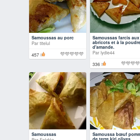
Samoussas au porc
Samoussas farcis aux
abricots et à la poudr
Par
titelul
d'amande.
Par
lydie44
457
336
Samoussas
Samoussa bœuf pom
de terre kiri olives
Par
Frédée