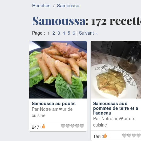
Recettes
/
Samoussa
Samoussa
: 172 recet
Page :
1
2
3
4
5
6
|
Suivant »
Samoussa au poulet
Samoussas aux
pommes de terre et a
Par
Notre am❤ur de
l'agneau
cuisine
Par
Notre am❤ur de
cuisine
247
155