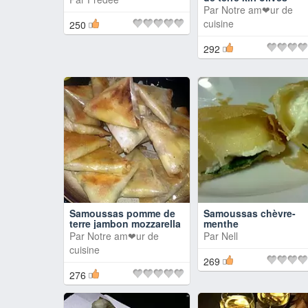
Par
Notre am❤ur de
cuisine
250
292
Samoussas pomme de
Samoussas chèvre-
terre jambon mozzarella
menthe
Par
Notre am❤ur de
Par
Nell
cuisine
269
276