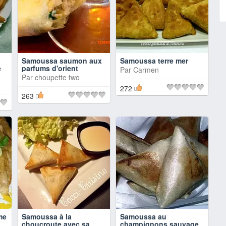
Samoussa saumon aux
Samoussa terre mer
e
parfums d'orient
Par
Carmen
Par
choupette two
272
263
me
Samoussa à la
Samoussa au
choucroute avec sa
champignons sauvage