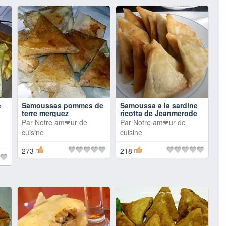
e
Samoussas pommes de
Samoussa a la sardine
terre merguez
ricotta de Jeanmerode
Par
Notre am❤ur de
Par
Notre am❤ur de
cuisine
cuisine
273
218