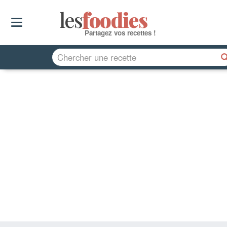
les
f
o
odies
Partagez vos recettes !