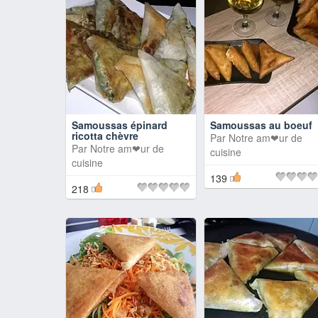
Samoussas épinard
Samoussas au boeuf
ricotta chèvre
Par
Notre am❤ur de
Par
Notre am❤ur de
cuisine
cuisine
139
218