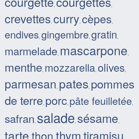
courgette
courgettes
,
,
crevettes
curry
cèpes
,
,
,
gratin
endives
gingembre
,
,
,
mascarpone
marmelade
,
,
menthe
olives
mozzarella
,
,
,
pates
parmesan
pommes
,
,
de terre
porc
pâte feuilletée
,
,
,
salade
sésame
safran
,
,
,
tarte
thym
tiramisu
thon
,
,
,
,