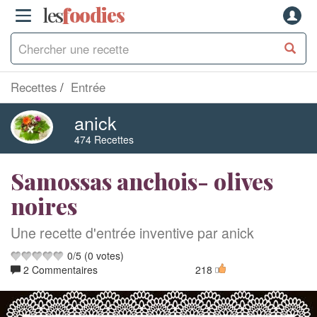
les
f
o
odies
Recettes
Entrée
anick
474 Recettes
Samossas anchois- olives
noires
Une recette d'entrée inventive par anick
0
/
5
(
0
votes)
2 Commentaires
218