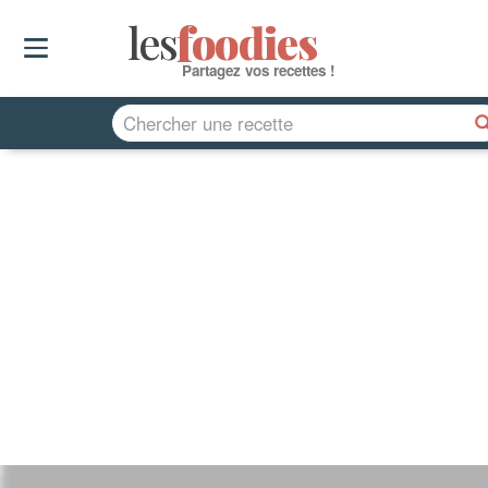
les
f
o
odies
Partagez vos recettes !