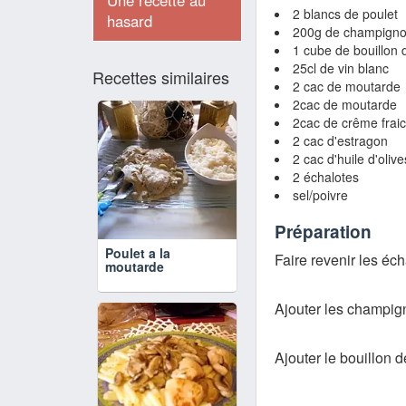
Une recette au
2 blancs de poulet
hasard
200g de champigno
1 cube de bouillon d
25cl de vin blanc
Recettes similaires
2 cac de moutarde
2cac de moutarde
2cac de crême frai
2 cac d'estragon
2 cac d'huile d'olive
2 échalotes
sel/poivre
Préparation
Poulet a la
Faire revenir les éch
moutarde
Ajouter les champign
Ajouter le bouillon de