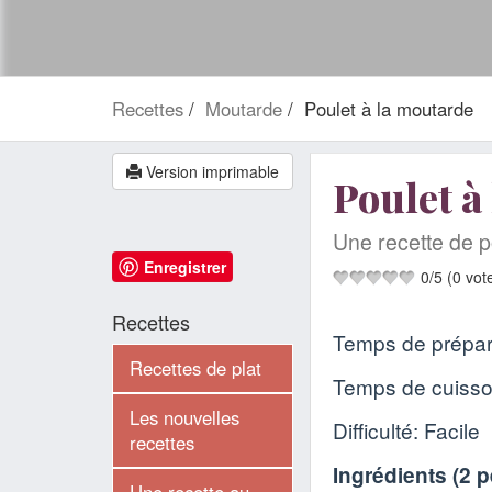
Recettes
Moutarde
Poulet à la moutarde
Version imprimable
Poulet à
Une recette de p
Enregistrer
0
/
5
(
0
vot
Recettes
Temps de prépar
Recettes de plat
Temps de cuiss
Les nouvelles
Difficulté: Facile
recettes
Ingrédients (
2 