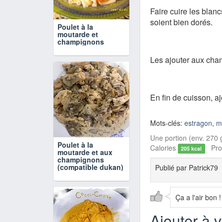
Faire cuire les blanc
soient bien dorés.
Poulet à la
moutarde et
champignons
Les ajouter aux cha
En fin de cuisson, aj
Mots-clés:
estragon
,
m
Une portion (env. 270 g
Poulet à la
Calories
Prot
205 kcal
moutarde et aux
champignons
(compatible dukan)
Publié par
Patrick79
Ça a l'air bon !
Ajouter à 