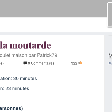
 la moutarde
oulet maison par Patrick79
M
es)
0 Commentaires
322
Po
ation:
30 minutes
on:
23 minutes
personnes
)