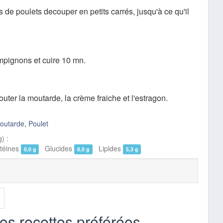
s de poulets decouper en petits carrés, jusqu'à ce qu'il
mpignons et cuire 10 mn.
outer la moutarde, la crème fraiche et l'estragon.
outarde
,
Poulet
) :
éines
Glucides
Lipides
0,0 g
8,0 g
5,3 g
vos recettes préférées