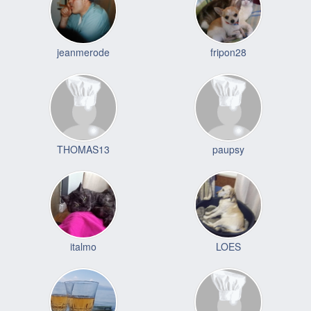
jeanmerode
fripon28
THOMAS13
paupsy
italmo
LOES