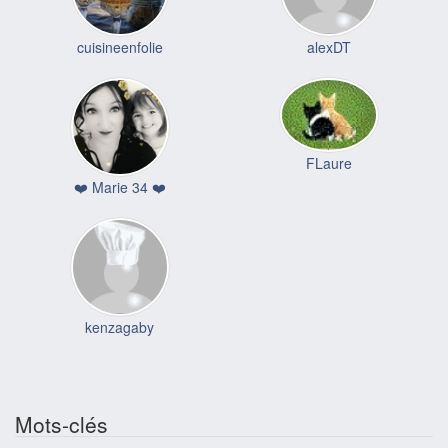
cuisineenfolie
alexDT
FLaure
❤️ Marie 34 ❤️
kenzagaby
Mots-clés