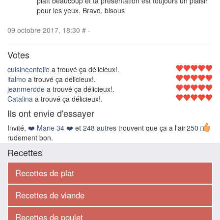
plaît beaucoup et ta présentation est toujours un plaisir
pour les yeux. Bravo, bisous
09 octobre 2017, 18:30
#
-
Votes
cuisineenfolie
a trouvé ça délicieux!.
italmo
a trouvé ça délicieux!.
jeanmerode
a trouvé ça délicieux!.
Catalina
a trouvé ça délicieux!.
Ils ont envie d'essayer
Invité,
❤️ Marie 34 ❤️
et
248 autres
trouvent que ça a l'air
250
rudement bon.
Recettes
Recettes de plat
Recettes de viande
Recettes de poulet