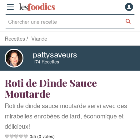
les
f
o
odies
Recettes
Viande
pattysaveurs
174 Recettes
Roti de Dinde Sauce
Moutarde
Roti de dinde sauce moutarde servi avec des
mirabelles enrobées de lard, économique et
délicieux!
0
/
5
(
0
votes)