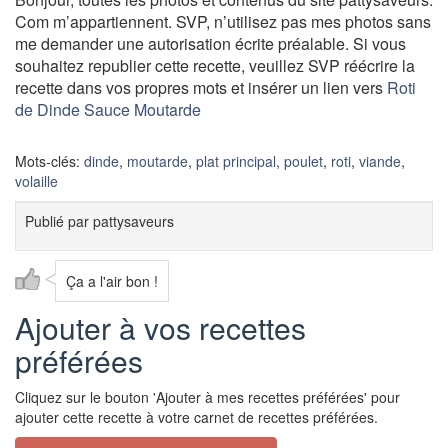
Com m’appartiennent. SVP, n’utilisez pas mes photos sans
me demander une autorisation écrite préalable. Si vous
souhaitez republier cette recette, veuillez SVP réécrire la
recette dans vos propres mots et insérer un lien vers
Roti
de Dinde Sauce Moutarde
Mots-clés:
dinde
,
moutarde
,
plat principal
,
poulet
,
roti
,
viande
,
volaille
Publié par
pattysaveurs
Ça a l'air bon !
Ajouter à vos recettes
préférées
Cliquez sur le bouton 'Ajouter à mes recettes préférées' pour
ajouter cette recette à votre carnet de recettes préférées.