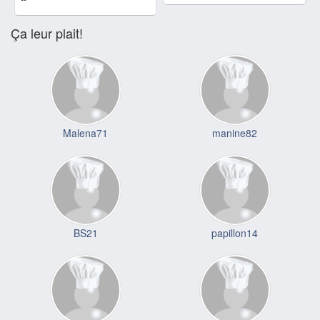
Ça leur plait!
Malena71
manine82
BS21
papillon14