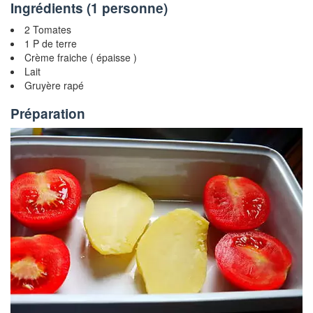
Ingrédients (
1 personne
)
2 Tomates
1 P de terre
Crème fraiche ( épaisse )
Lait
Gruyère rapé
Préparation