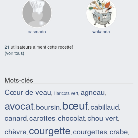
pasmado
wakanda
21
utilisateurs aiment cette recette!
(voir tous)
Mots-clés
Cœur de veau
agneau
,
Haricots vert
,
,
bœuf
avocat
boursin
cabillaud
,
,
,
,
canard
carottes
chocolat
chou vert
,
,
,
,
courgette
chèvre
courgettes
crabe
,
,
,
,