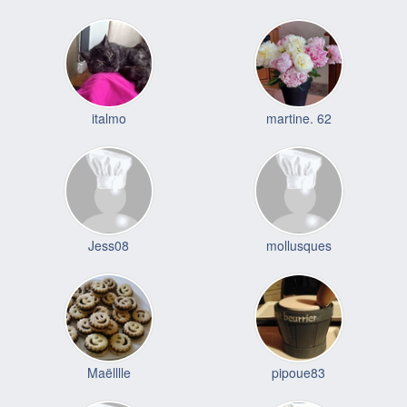
italmo
martine. 62
Jess08
mollusques
Maëlllle
pipoue83