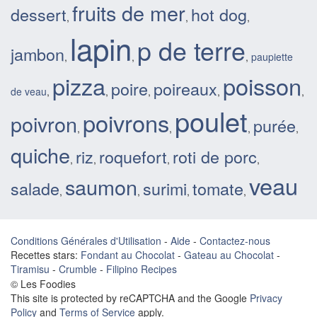
fruits de mer
dessert
hot dog
,
,
,
lapin
p de terre
jambon
,
,
,
paupiette
pizza
poisson
poire
poireaux
de veau
,
,
,
,
,
poulet
poivrons
poivron
purée
,
,
,
,
quiche
riz
roquefort
roti de porc
,
,
,
,
veau
saumon
salade
surimi
tomate
,
,
,
,
Conditions Générales d'Utilisation
-
Aide
-
Contactez-nous
Recettes stars:
Fondant au Chocolat
-
Gateau au Chocolat
-
Tiramisu
-
Crumble
-
Filipino Recipes
© Les Foodies
This site is protected by reCAPTCHA and the Google
Privacy
Policy
and
Terms of Service
apply.