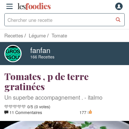
les
f
o
odies
Recettes
Légume
Tomate
fanfan
166 Recettes
Tomates , p de terre
gratinées
Un superbe accompagnement . - italmo
0
/
5
(
0
votes)
11 Commentaires
177