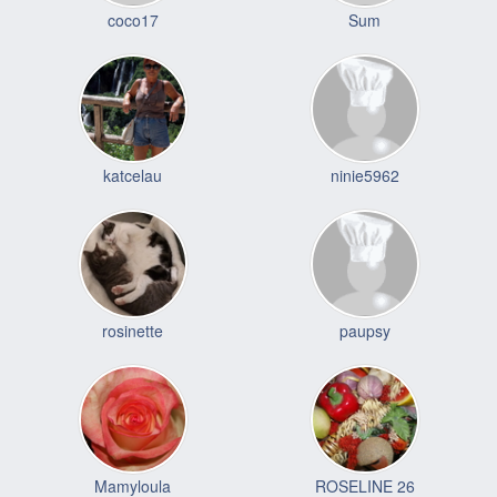
coco17
Sum
katcelau
ninie5962
rosinette
paupsy
Mamyloula
ROSELINE 26