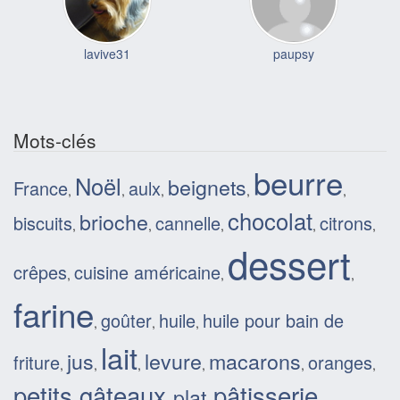
lavive31
paupsy
Mots-clés
beurre
Noël
beignets
France
aulx
,
,
,
,
,
chocolat
brioche
biscuits
cannelle
citrons
,
,
,
,
,
dessert
crêpes
cuisine américaine
,
,
,
farine
goûter
huile
huile pour bain de
,
,
,
lait
jus
levure
macarons
friture
oranges
,
,
,
,
,
,
petits gâteaux
pâtisserie
plat
,
,
,