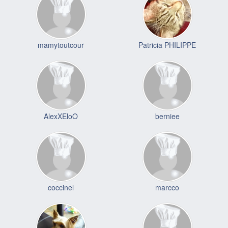
mamytoutcour
Patricia PHILIPPE
AlexXEloO
berniee
coccinel
marcco