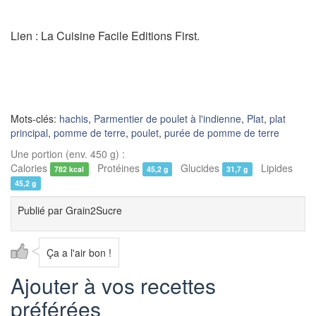
Lien : La Cuisine Facile Editions First.
Mots-clés:
hachis
,
Parmentier de poulet à l'indienne
,
Plat
,
plat
principal
,
pomme de terre
,
poulet
,
purée de pomme de terre
Une portion (env. 450 g) :
Calories
Protéines
Glucides
Lipides
782 kcal
45,2 g
31,7 g
45,2 g
Publié par
Grain2Sucre
Ça a l'air bon !
Ajouter à vos recettes
préférées