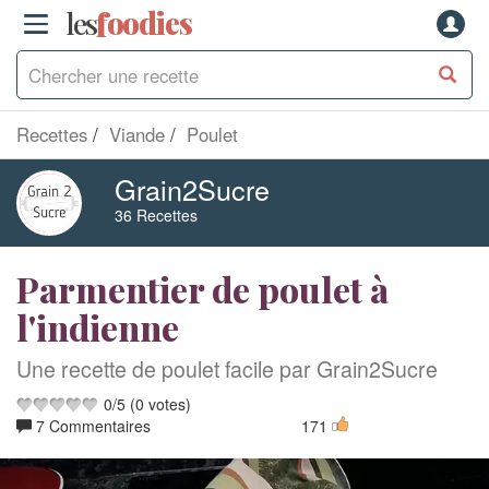
les
f
o
odies
Recettes
Viande
Poulet
Grain2Sucre
36 Recettes
Parmentier de poulet à
l'indienne
Une recette de poulet facile par Grain2Sucre
0
/
5
(
0
votes)
7 Commentaires
171