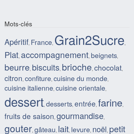
Mots-clés
Grain2Sucre
Apéritif
France
,
,
,
Plat
accompagnement
beignets
,
,
,
brioche
beurre
biscuits
chocolat
,
,
,
,
citron
confiture
cuisine du monde
,
,
,
cuisine italienne
cuisine orientale
,
,
dessert
farine
entrée
desserts
,
,
,
,
gourmandise
fruits de saison
,
,
gouter
lait
petit
noël
gâteau
levure
,
,
,
,
,