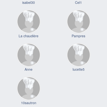
isabel30
Cel1
La chaudière
Pampres
Anne
lucette5
10sautron