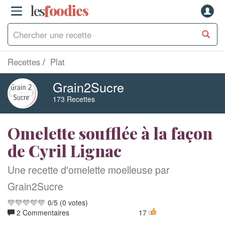
les
f
o
odies
Recettes
Plat
Grain2Sucre
173 Recettes
Omelette soufflée à la façon
de Cyril Lignac
Une recette d'omelette moelleuse par
Grain2Sucre
0
/
5
(
0
votes)
2 Commentaires
17