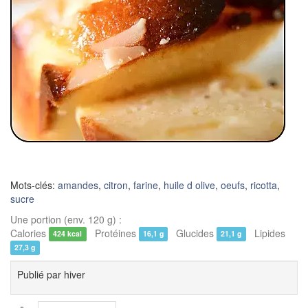
Mots-clés:
amandes
,
citron
,
farine
,
huile d olive
,
oeufs
,
ricotta
,
sucre
Une portion (env. 120 g) :
Calories
Protéines
Glucides
Lipides
424 kcal
16,1 g
21,1 g
27,3 g
Publié par
hiver