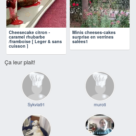
Cheesecake citron -
Minis cheeses-cakes
caramel rhubarbe
surprise en verrines
/framboise [ Leger & sans
salées1
cuisson ]
Ça leur plait!
Sykvia91
muroti