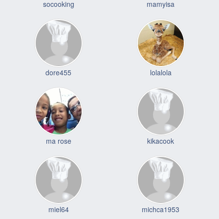
socooking
mamyisa
dore455
lolalola
ma rose
kikacook
miel64
michca1953