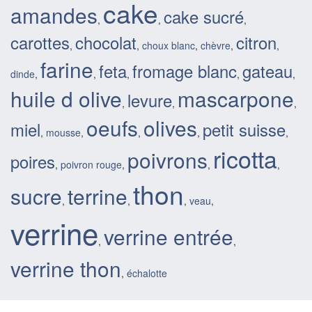
cake
amandes
cake sucré
,
,
,
carottes
chocolat
citron
,
,
choux blanc
,
chèvre
,
,
farine
feta
fromage blanc
gateau
dinde
,
,
,
,
,
huile d olive
mascarpone
levure
,
,
,
oeufs
olives
miel
petit suisse
,
mousse
,
,
,
,
ricotta
poivrons
poires
,
poivron rouge
,
,
,
thon
sucre
terrine
,
,
,
veau
,
verrine
verrine entrée
,
,
verrine thon
,
échalotte