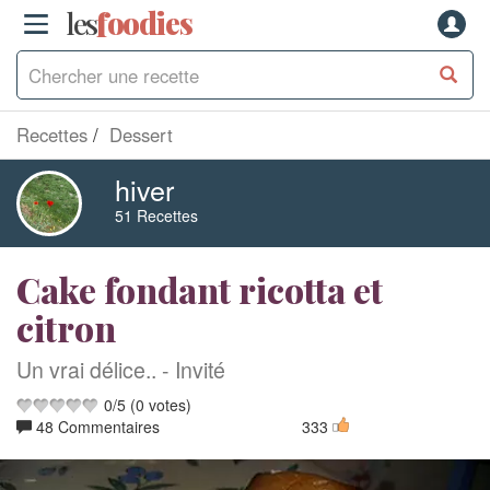
les
f
o
odies
Recettes
Dessert
hiver
51 Recettes
Cake fondant ricotta et
citron
Un vrai délice.. - Invité
0
/
5
(
0
votes)
48 Commentaires
333