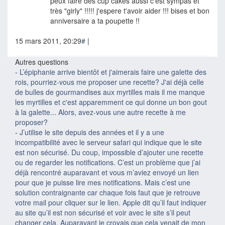
peux faire des cup cakes aussi c'est sympas et
très "girly" !!!!! j'espere t'avoir aider !!! bises et bon
anniversaire a ta poupette !!
15 mars 2011, 20:29
#
|
Autres questions
-
L’épiphanie arrive bientôt et j'aimerais faire une galette des
rois, pourriez-vous me proposer une recette? J'ai déjà celle
de bulles de gourmandises aux myrtilles mais il me manque
les myrtilles et c'est apparemment ce qui donne un bon gout
à la galette... Alors, avez-vous une autre recette à me
proposer?
-
J’utilise le site depuis des années et il y a une
incompatibilité avec le serveur safari qui indique que le site
est non sécurisé. Du coup, impossible d’ajouter une recette
ou de regarder les notifications. C’est un problème que j’ai
déjà rencontré auparavant et vous m’aviez envoyé un lien
pour que je puisse lire mes notifications. Mais c’est une
solution contraignante car chaque fois faut que je retrouve
votre mail pour cliquer sur le lien. Apple dit qu’il faut indiquer
au site qu’il est non sécurisé et voir avec le site s’il peut
changer cela. Auparavant je croyais que cela venait de mon