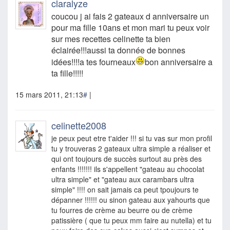
claralyze
coucou j ai fais 2 gateaux d anniversaire un
pour ma fille 10ans et mon mari tu peux voir
sur mes recettes celinette ta bien
éclairée!!!aussi ta donnée de bonnes
idées!!!!a tes fourneaux
bon anniversaire a
ta fille!!!!!
15 mars 2011, 21:13
#
|
celinette2008
je peux peut etre t'aider !!! si tu vas sur mon profil
tu y trouveras 2 gateaux ultra simple a réaliser et
qui ont toujours de succès surtout au près des
enfants !!!!!!! ils s'appellent "gateau au chocolat
ultra simple" et "gateau aux carambars ultra
simple" !!!! on sait jamais ca peut tpoujours te
dépanner !!!!!! ou sinon gateau aux yahourts que
tu fourres de crème au beurre ou de crème
patissière ( que tu peux mm faire au nutella) et tu