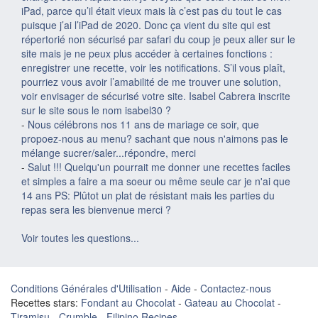
iPad, parce qu’il était vieux mais là c’est pas du tout le cas
puisque j’ai l’iPad de 2020. Donc ça vient du site qui est
répertorié non sécurisé par safari du coup je peux aller sur le
site mais je ne peux plus accéder à certaines fonctions :
enregistrer une recette, voir les notifications. S’il vous plaît,
pourriez vous avoir l’amabilité de me trouver une solution,
voir envisager de sécurisé votre site. Isabel Cabrera inscrite
sur le site sous le nom isabel30 ?
-
Nous célébrons nos 11 ans de mariage ce soir, que
propoez-nous au menu? sachant que nous n'aimons pas le
mélange sucrer/saler...répondre, merci
-
Salut !!! Quelqu'un pourrait me donner une recettes faciles
et simples a faire a ma soeur ou même seule car je n'ai que
14 ans PS: Plûtot un plat de résistant mais les parties du
repas sera les bienvenue merci ?
Voir toutes les questions...
Conditions Générales d'Utilisation
-
Aide
-
Contactez-nous
Recettes stars:
Fondant au Chocolat
-
Gateau au Chocolat
-
Tiramisu
-
Crumble
-
Filipino Recipes