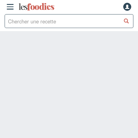
les
f
o
odies