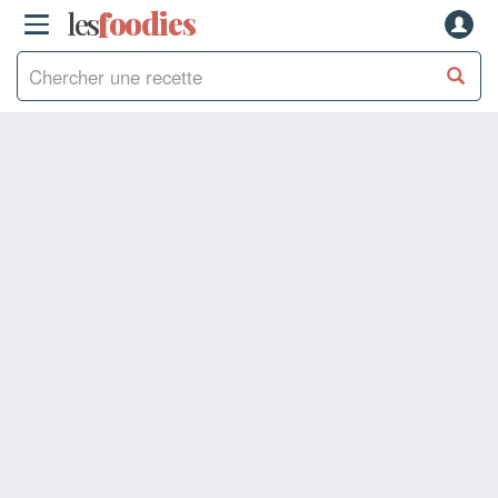
les
f
o
odies