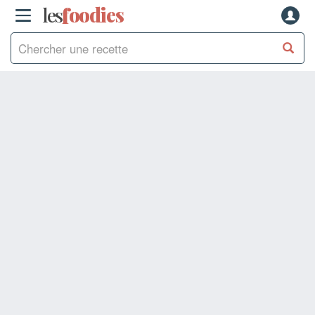
les
f
o
odies