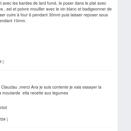
ôti avec les bardes de lard fumé, le poser dans le plat avec
es , sel et poivre mouiller avec le vin blanc et badigeonner de
sser cuire à four 6 pendant 30mm puis laisser reposer sous
pendant 10mm.
#
|
lauclau ,merci Ana je suis contente je vais essayer la
la moutarde etla recette aux legumes
tot
20
#
|