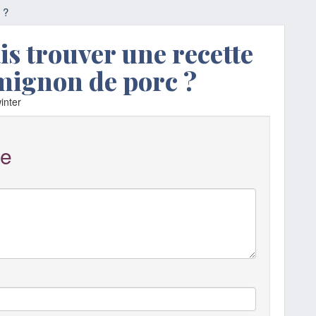
 ?
is trouver une recette
 mignon de porc ?
inter
e