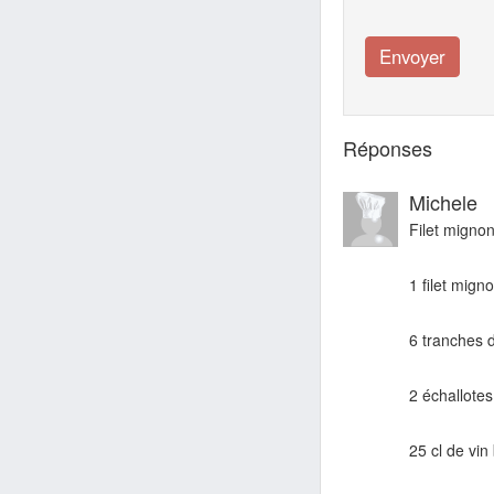
Réponses
Michele
Filet mignon
1 filet mign
6 tranches d
2 échallote
25 cl de vin