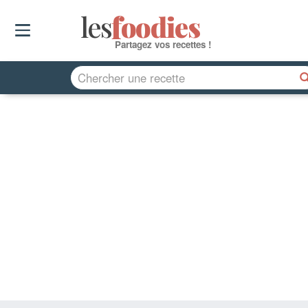
les
f
o
odies
Partagez vos recettes !