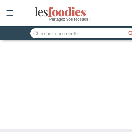
les
f
o
odies
Partagez vos recettes !