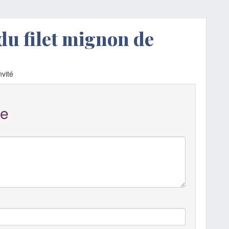
du filet mignon de
vité
e