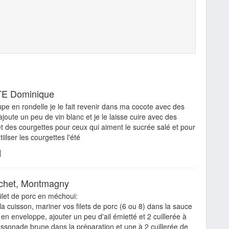
E Dominique
upe en rondelle je le fait revenir dans ma cocote avec des
ajoute un peu de vin blanc et je le laisse cuire avec des
et des courgettes pour ceux qui aiment le sucrée salé et pour
iilser les courgettes l'été
|
chet, Montmagny
ilet de porc en méchoui:
 la cuisson, mariner vos filets de porc (6 ou 8) dans la sauce
 en enveloppe, ajouter un peu d'ail émietté et 2 cuillerée à
ssonade brune dans la préparation et une à 2 cuillerée de