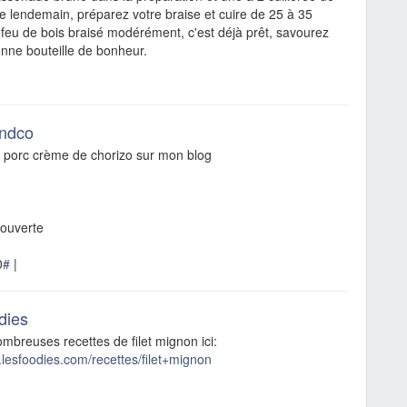
Le lendemain, préparez votre braise et cuire de 25 à 35
feu de bois braisé modérément, c'est déjà prêt, savourez
nne bouteille de bonheur.
|
andco
 porc crème de chorizo sur mon blog
ouverte
0
#
|
dies
ombreuses recettes de filet mignon ici:
.lesfoodies.com/recettes/filet+mignon