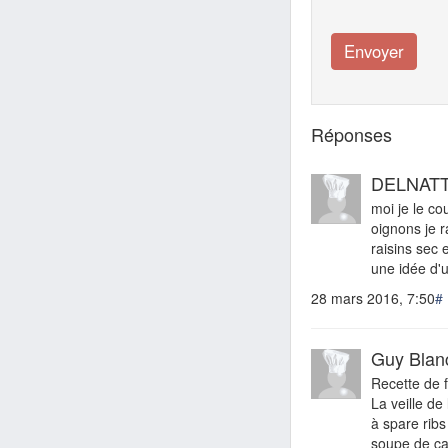
Réponses
DELNATT
moi je le co
oignons je r
raisins sec 
une idée d'ut
28 mars 2016, 7:50
#
Guy Blan
Recette de f
La veille de
à spare ribs
soupe de ca