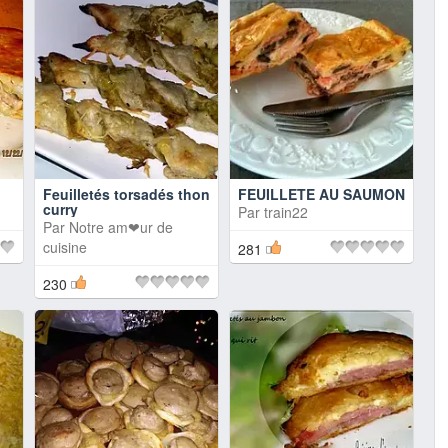
Feuilletés torsadés thon
FEUILLETE AU SAUMON
curry
Par
train22
Par
Notre am❤ur de
cuisine
281
230