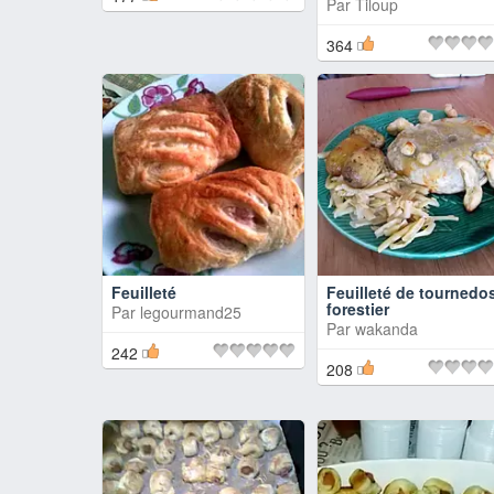
Par
Tiloup
364
Feuilleté
Feuilleté de tournedo
forestier
Par
legourmand25
Par
wakanda
242
208