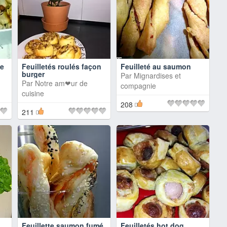
se
Feuilletés roulés façon
Feuilleté au saumon
burger
Par
Mignardises et
Par
Notre am❤ur de
compagnie
cuisine
208
211
Feuillette saumon fumé
Feuilletés hot dog