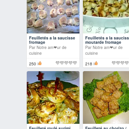
Feuilletés a la saucisse
Feuilletés a la saucis
fromage
moutarde fromage
Par
Notre am❤ur de
Par
Notre am❤ur de
cuisine
cuisine
250
218
Feuilleté roulé surimi
Feuilleté au chorizo /