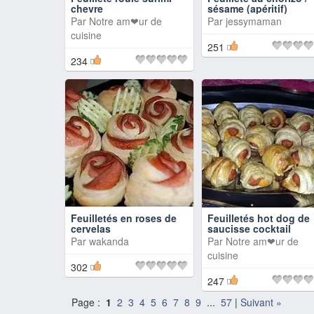
chevre
sésame (apéritif)
Par
Notre am❤ur de
Par
jessymaman
cuisine
251
234
Feuilletés en roses de
Feuilletés hot dog de
cervelas
saucisse cocktail
Par
wakanda
Par
Notre am❤ur de
cuisine
302
247
Page :
1
2
3
4
5
6
7
8
9
...
57
|
Suivant »