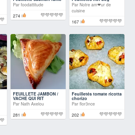
Par
foodattitude
Par
Notre am❤ur de
cuisine
274
167
FEUILLETE JAMBON /
Feuilletés tomate ricotta
VACHE QUI RIT
chorizo
Par
Nath Axelou
Par
flor3nce
281
202