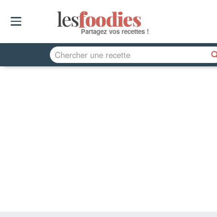
les
f
o
odies
Partagez vos recettes !