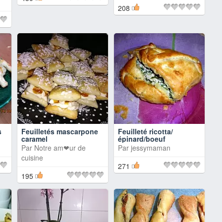
208
s
Feuilletés mascarpone
Feuilleté ricotta/
caramel
épinard/boeuf
Par
Notre am❤ur de
Par
jessymaman
cuisine
271
195