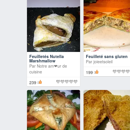
Feuilletés Nutella
Feuilleté sans gluten
Marshmallow
Par
joieetsoleil
Par
Notre am❤ur de
cuisine
199
239