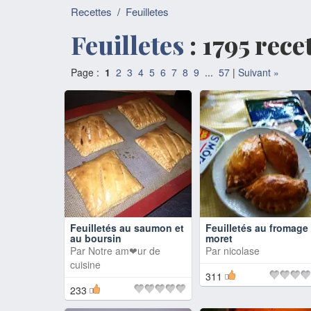
Recettes
/
Feuilletes
Feuilletes
: 1795 rece
Page :
1
2
3
4
5
6
7
8
9
...
57
|
Suivant »
Feuilletés au saumon et
Feuilletés au fromage 
au boursin
moret
Par
Notre am❤ur de
Par
nicolase
cuisine
311
233