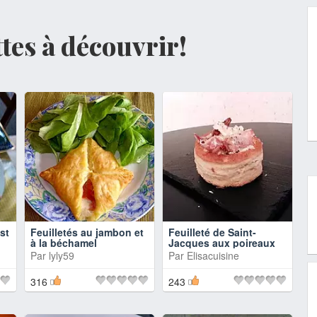
ttes à découvrir!
st
Feuilletés au jambon et
Feuilleté de Saint-
à la béchamel
Jacques aux poireaux
Par
lyly59
Par
Elisacuisine
316
243