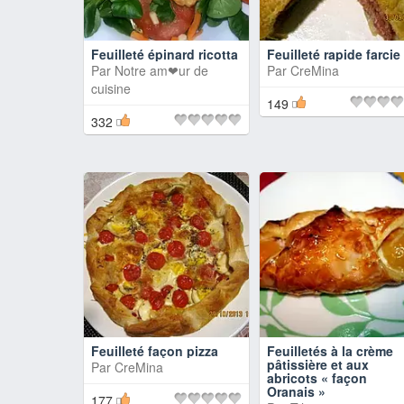
Feuilleté épinard ricotta
Feuilleté rapide farcie
Par
Notre am❤ur de
Par
CreMina
cuisine
149
332
Feuilleté façon pizza
Feuilletés à la crème
pâtissière et aux
Par
CreMina
abricots « façon
Oranais »
177