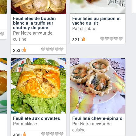
Feuilletés de boudin
Feuilletés au jambon et
blanc a la truffe sur
vache qui rit
chutney de poire
Par
chilubru
Par
Notre am❤ur de
cuisine
321
253
Feuilleté aux crevettes
Feuilleté chevre-épinard
Par
makiace
Par
Notre am❤ur de
cuisine
430