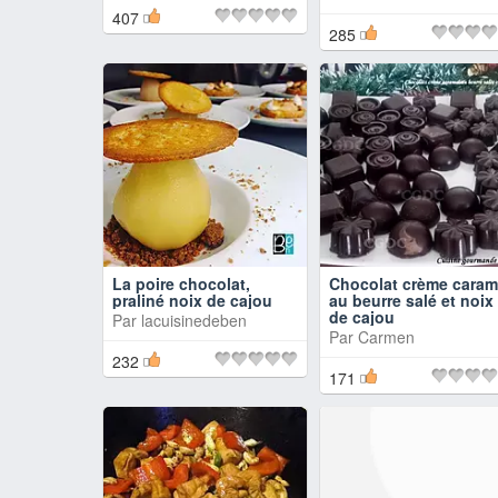
407
285
La poire chocolat,
Chocolat crème caram
praliné noix de cajou
au beurre salé et noix
de cajou
Par
lacuisinedeben
Par
Carmen
232
171