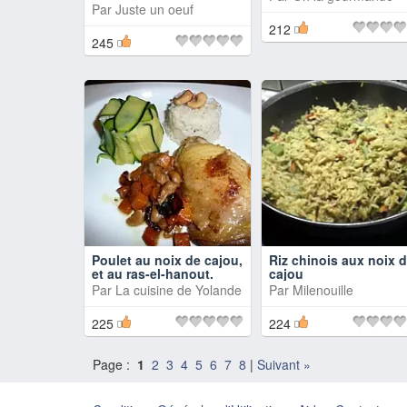
Par
Juste un oeuf
212
245
Poulet au noix de cajou,
Riz chinois aux noix 
et au ras-el-hanout.
cajou
Par
La cuisine de Yolande
Par
Milenouille
225
224
Page :
1
2
3
4
5
6
7
8
|
Suivant »