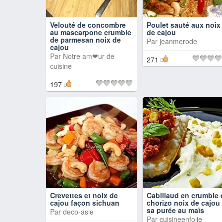
Velouté de concombre
Poulet sauté aux noix
au mascarpone crumble
de cajou
de parmesan noix de
Par
jeanmerode
cajou
Par
Notre am❤ur de
271
cuisine
197
Crevettes et noix de
Cabillaud en crumble 
cajou façon sichuan
chorizo noix de cajou 
sa purée au maïs
Par
deco-asie
Par
cuisineenfolie