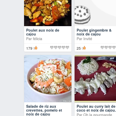
Poulet aux noix de
Poulet gingembre &
cajou
noix de cajou
Par
félicia
Par Invité
179
25
Salade de riz aux
Poulet au curry lait de
crevettes, pomelo et
coco et noix de cajou.
noix de cajou
Par
Oh la gourmande