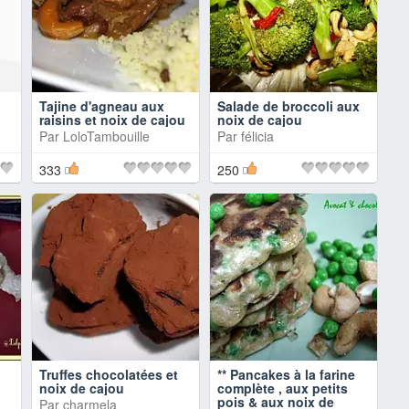
Tajine d'agneau aux
Salade de broccoli aux
raisins et noix de cajou
noix de cajou
Par
LoloTambouille
Par
félicia
333
250
Truffes chocolatées et
** Pancakes à la farine
noix de cajou
complète , aux petits
pois & aux noix de
Par
charmela