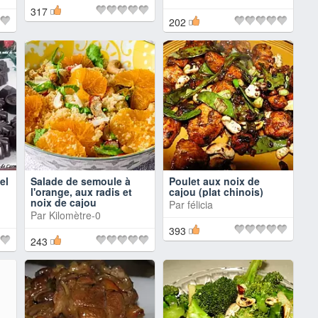
317
202
el
Salade de semoule à
Poulet aux noix de
l'orange, aux radis et
cajou (plat chinois)
noix de cajou
Par
félicia
Par
Kilomètre-0
393
243