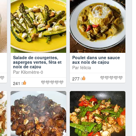
Salade de courgettes,
Poulet dans une sauce
asperges vertes, fêta et
aux noix de cajou
noix de cajou
Par
félicia
Par
Kilomètre-0
277
241