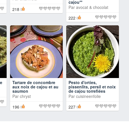
cajou**
Par
avocat & chocolat
218
222
de
Tartare de concombre
Pesto d'orties,
aux noix de cajou et au
pissenlits, persil et noix
saumon
de cajou torrefiées
Par
chryst
Par
cuisineenfolie
196
227