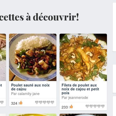
ecettes à découvrir!
et
Poulet sauté aux noix
Filets de poulet aux
de cajou
noix de cajou et petit
pois
Par
calamity-jane
Par
jeanmerode
324
233