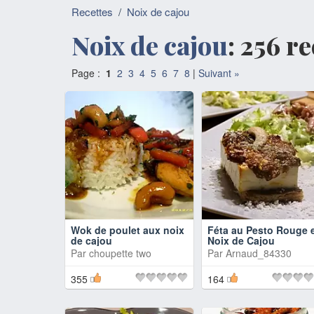
Recettes
/
Noix de cajou
Noix de cajou
: 256 r
Page :
1
2
3
4
5
6
7
8
|
Suivant »
Wok de poulet aux noix
Féta au Pesto Rouge 
de cajou
Noix de Cajou
Par
choupette two
Par
Arnaud_84330
355
164