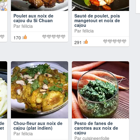
Poulet aux noix de
Sauté de poulet, pois
cajou du Si Chuan
mangetout et noix de
cajou
Par
félicia
Par
félicia
170
291
de
Chou-fleur aux noix de
Pesto de fanes de
et
cajou (plat indien)
carottes aux noix de
cajou
Par
félicia
Par
cuisineenfolie