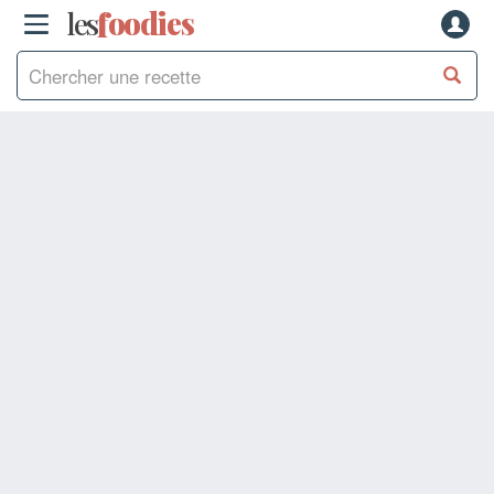
les
f
o
odies