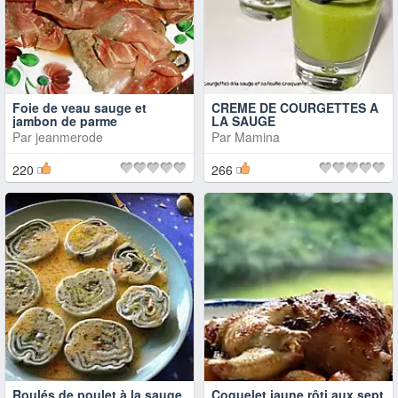
Foie de veau sauge et
CREME DE COURGETTES A
jambon de parme
LA SAUGE
Par
jeanmerode
Par
Mamina
220
266
Roulés de poulet à la sauge
Coquelet jaune rôti aux sept