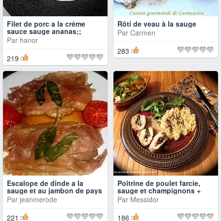
Filet de porc a la créme
Rôti de veau à la sauge
sauce sauge ananas;;
Par
Carmen
Par
hanor
283
219
Escalope de dinde a la
Poitrine de poulet farcie,
sauge et au jambon de pays
sauge et champignons +
Par
jeanmerode
Par
Messidor
221
186