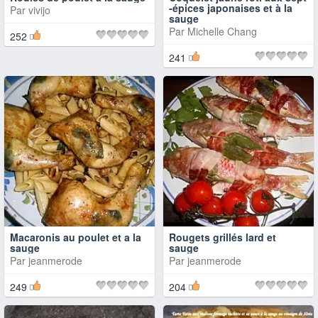
-épices japonaises et à la
Par
vivijo
sauge
Par
Michelle Chang
252
241
Macaronis au poulet et a la
Rougets grillés lard et
sauge
sauge
Par
jeanmerode
Par
jeanmerode
249
204