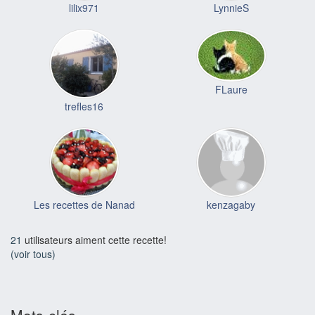
lilix971
LynnieS
FLaure
trefles16
Les recettes de Nanad
kenzagaby
21
utilisateurs aiment cette recette!
(voir tous)
Mots-clés