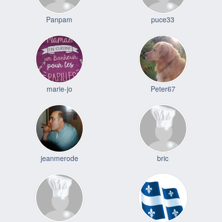
Panpam
puce33
marie-jo
Peter67
jeanmerode
bric