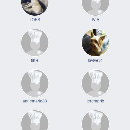
LOES
IVIA
fiftie
lavive31
annemarie83
jeremgrib