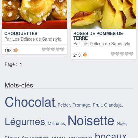
CHOUQUETTES
ROSES DE POMMES-DE-
TERRE
Par
Les Délices de Sandstyle
Par
Les Délices de Sandstyle
168
213
Page :
1
Mots-clés
Chocolat
,
Felder
,
Fromage
,
Fruit
,
Gianduja
,
Noisette
Légumes
,
Michalak
,
,
Noël
,
bocaux
Pâques
,
Sauce tomate
,
ananas
,
anniversaire
,
,