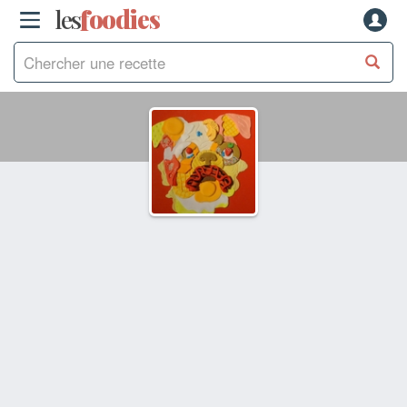
les
f
o
odies