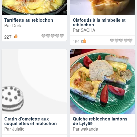
Tartiflette au reblochon
Clafoutis à la mirabelle et
reblochon
Par
Doria
Par
SACHA
227
191
Gratin d'omelette aux
Quiche reblochon lardons
coquillettes et reblochon
de Lyly59
Par
Julalie
Par
wakanda