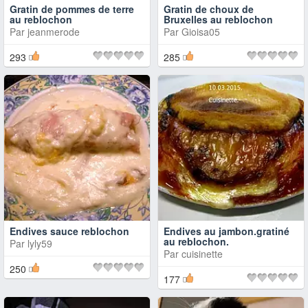
Gratin de pommes de terre
Gratin de choux de
au reblochon
Bruxelles au reblochon
Par
jeanmerode
Par
Gioisa05
293
285
Endives sauce reblochon
Endives au jambon.gratiné
au reblochon.
Par
lyly59
Par
cuisinette
250
177