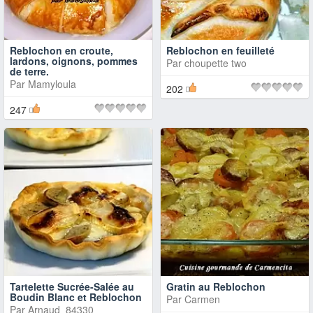
Reblochon en croute,
Reblochon en feuilleté
lardons, oignons, pommes
Par
choupette two
de terre.
Par
Mamyloula
202
247
Tartelette Sucrée-Salée au
Gratin au Reblochon
Boudin Blanc et Reblochon
Par
Carmen
Par
Arnaud_84330