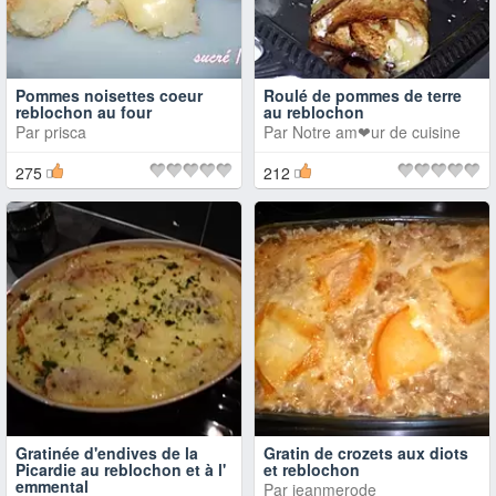
Pommes noisettes coeur
Roulé de pommes de terre
reblochon au four
au reblochon
Par
prisca
Par
Notre am❤ur de cuisine
275
212
Gratinée d'endives de la
Gratin de crozets aux diots
Picardie au reblochon et à l'
et reblochon
emmental
Par
jeanmerode