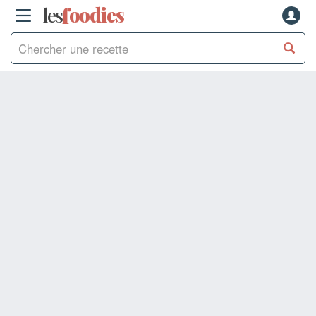
les
f
o
odies