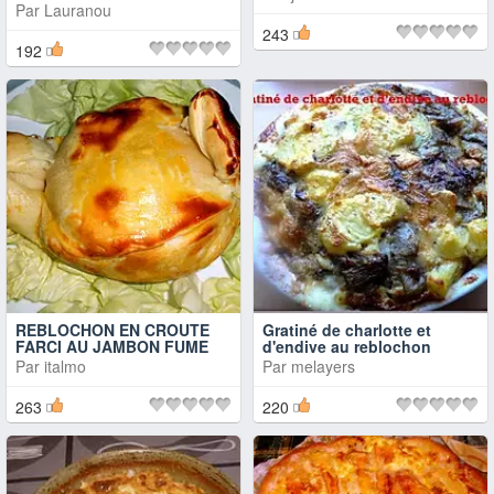
Par
Lauranou
243
192
REBLOCHON EN CROUTE
Gratiné de charlotte et
FARCI AU JAMBON FUME
d'endive au reblochon
Par
italmo
Par
melayers
263
220