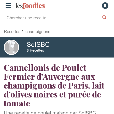
les
f
o
odies
Recettes
champignons
SofSBC
6 Recettes
Cannellonis de Poulet
Fermier d’Auvergne aux
champignons de Paris, lait
d’olives noires et purée de
tomate
Une recette de poulet maison par SofSBC