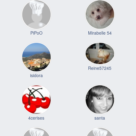
PiPoO
Mirabelle 54
Reine57245
isidora
4cerises
santa