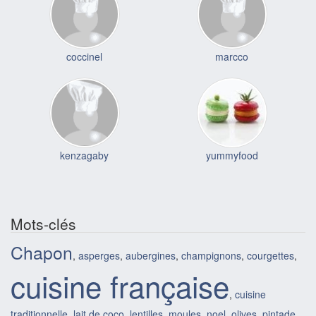
coccinel
marcco
kenzagaby
yummyfood
Mots-clés
Chapon
,
asperges
,
aubergines
,
champignons
,
courgettes
,
cuisine française
,
cuisine
traditionnelle
,
lait de coco
,
lentilles
,
moules
,
noel
,
olives
,
pintade
,