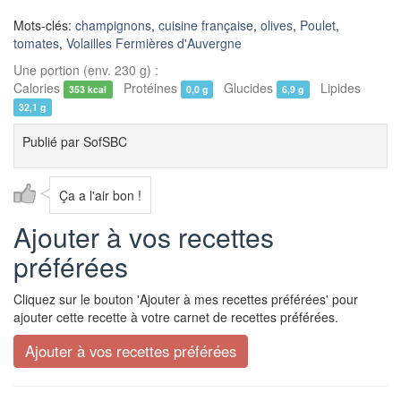
Mots-clés:
champignons
,
cuisine française
,
olives
,
Poulet
,
tomates
,
Volailles Fermières d'Auvergne
Une portion (env. 230 g) :
Calories
Protéines
Glucides
Lipides
353 kcal
0,0 g
6,9 g
32,1 g
Publié par
SofSBC
Ça a l'air bon !
Ajouter à vos recettes
préférées
Cliquez sur le bouton 'Ajouter à mes recettes préférées' pour
ajouter cette recette à votre carnet de recettes préférées.