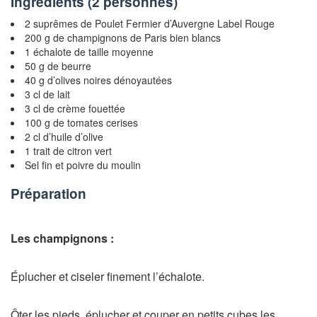
Ingrédients (
2 personnes
)
2 suprêmes de Poulet Fermier d’Auvergne Label Rouge
200 g de champignons de Paris bien blancs
1 échalote de taille moyenne
50 g de beurre
40 g d’olives noires dénoyautées
3 cl de lait
3 cl de crème fouettée
100 g de tomates cerises
2 cl d’huile d’olive
1 trait de citron vert
Sel fin et poivre du moulin
Préparation
Les champignons :
Éplucher et ciseler finement l’échalote.
Ôter les pieds, éplucher et couper en petits cubes les