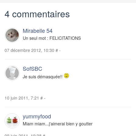
4 commentaires
Mirabelle 54
Un seul mot : FELICITATIONS
07 décembre 2012, 10:30
#
-
SofSBC
Je suis démasquée!!
10 juin 2011, 7:21
#
-
yummyfood
Miam miam...j'aimerai bien y goutter
09 juin 2011, 19:38
#
-