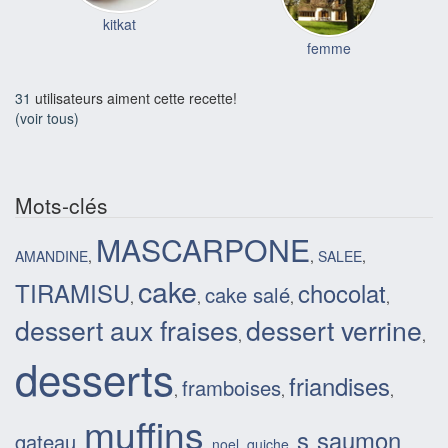
kitkat
femme
31
utilisateurs aiment cette recette!
(voir tous)
Mots-clés
MASCARPONE
AMANDINE
,
,
SALEE
,
cake
TIRAMISU
chocolat
cake salé
,
,
,
,
dessert aux fraises
dessert verrine
,
,
desserts
friandises
framboises
,
,
,
muffins
s
saumon
gateau
,
,
noel
,
quiche
,
,
,