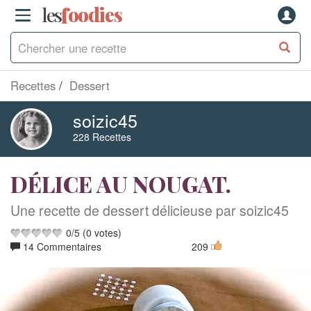
les
f
o
odies
Recettes
Dessert
soizic45
228 Recettes
DÉLICE AU NOUGAT.
Une recette de dessert délicieuse par soizic45
0
/
5
(
0
votes)
14 Commentaires
209