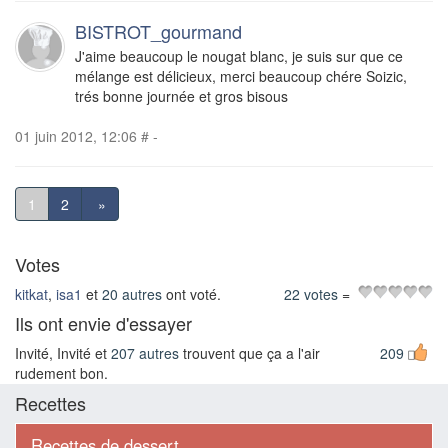
BISTROT_gourmand
J'aime beaucoup le nougat blanc, je suis sur que ce
mélange est délicieux, merci beaucoup chére Soizic,
trés bonne journée et gros bisous
01 juin 2012, 12:06
#
-
1
2
»
Votes
kitkat
,
isa1
et
20 autres
ont voté.
22 votes
=
Ils ont envie d'essayer
Invité, Invité et
207 autres
trouvent que ça a l'air
209
rudement bon.
Recettes
Recettes de dessert