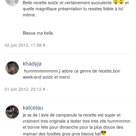
Belle recette soizic et certainement succulente
et
quelle magnifique présentation tu resstes fidèle à toî
même.
Bisous ma belle.
02 juin 2012, 11:58
#
-
khadyja
hummmmmmmm,j`adore ce genre de recette,bon
week-end soizic et merci
01 juin 2012, 23:12
#
-
katcelau
je ss de l avis de campanule ta recette est super et
vraiment tres originale a tester tres tres vite hummmmm
et bonne féte pour dimanche pour la plus douce des
maman des foodies gros gros bisous kat