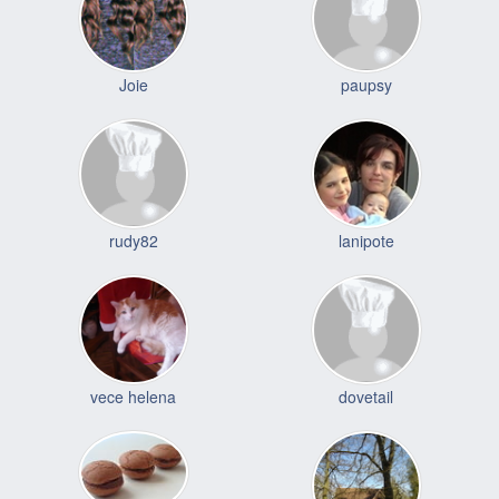
Joie
paupsy
rudy82
lanipote
vece helena
dovetail