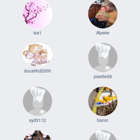
isa1
Alysée
ducatihd2000
josette08
syd3112
hanor