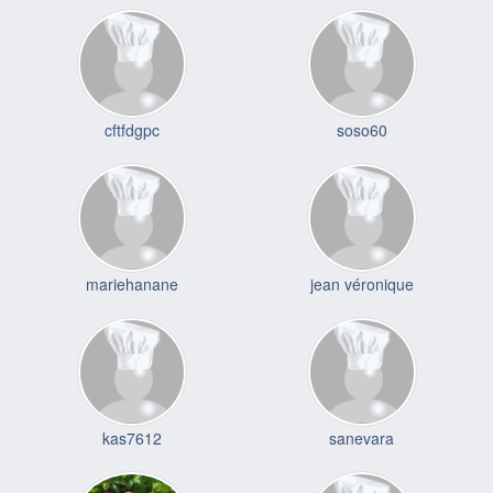
cftfdgpc
soso60
mariehanane
jean véronique
kas7612
sanevara