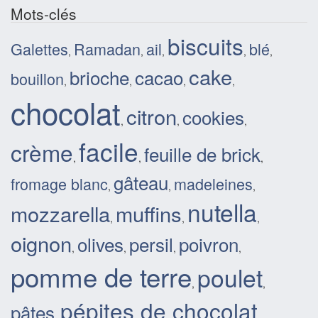
Mots-clés
biscuits
Galettes
Ramadan
ail
blé
,
,
,
,
,
cake
brioche
cacao
bouillon
,
,
,
,
chocolat
citron
cookies
,
,
,
facile
crème
feuille de brick
,
,
,
gâteau
fromage blanc
madeleines
,
,
,
nutella
mozzarella
muffins
,
,
,
oignon
olives
persil
poivron
,
,
,
,
pomme de terre
poulet
,
,
pépites de chocolat
pâtes
,
,