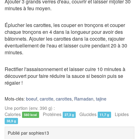
Ajouter 3 grands verres d'eau, couvrir et laisser mijoter 30
minutes à feu moyen.
Éplucher les carottes, les couper en tronçons et couper
chaque tronçons en 4 dans la longueur pour avoir des
bâtonnets. Ajouter les carottes dans la cocotte, rajouter
éventuellement de l'eau et laisser cuire pendant 20 à 30
minutes.
Rectifier l'assaisonnement et laisser cuire 10 minutes à
découvert pour faire réduire la sauce si besoin puis se
régaler !
Mots-clés:
boeuf
,
carotte
,
carottes
,
Ramadan
,
tajine
Une portion (env. 390 g) :
Calories
Protéines
Glucides
Lipides
560 kcal
27,3 g
11,7 g
38,9 g
Publié par
sophies13