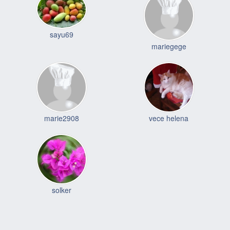
sayu69
mariegege
marie2908
vece helena
solker