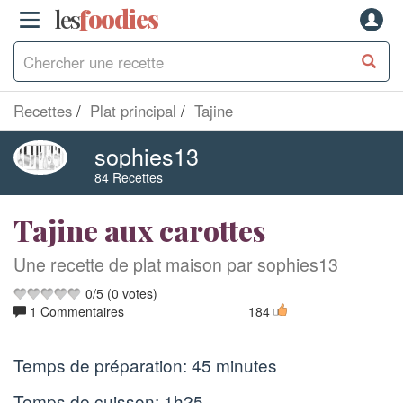
les
f
o
odies
Recettes
Plat principal
Tajine
sophies13
84 Recettes
Tajine aux carottes
Une recette de plat maison par sophies13
0
/
5
(
0
votes)
1 Commentaires
184
Temps de préparation:
45 minutes
Temps de cuisson:
1h25