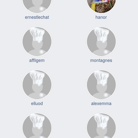
ernestlechat
hanor
affligem
montagnes
elluod
alexemma