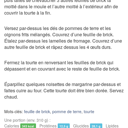
puis faites se chevaucher 3 autres feuilles de brick la
moitié dans le moule et l’autre moitié à l’extérieur afin de
couvrir la tourte à la fin.
Versez par-dessus les dés de pommes de terre et les
oignons frits mélangés. Couvrez d’une feuille de brick.
Étalez par-dessus les lamelles de fromage. Couvrez d’une
autre feuille de brick et râpez dessus les 4 œufs durs.
Fermez la tourte en renversant les feuilles de brick qui
dépassent et en couvrant avec le reste de feuille de brick.
Éparpillez quelques noisettes de margarine par-dessus et
faites cuire au four. Cette tourte doit être bien dorée. Servez
chaud.
Mots-clés:
feuille de brick
,
pomme de terre
,
tourte
Une portion (env. 310 g) :
Calories
Protéines
Glucides
Lipides
343 kcal
12,5 g
28,1 g