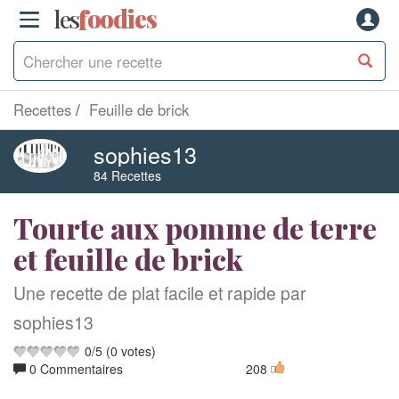
les
f
o
odies
Recettes
Feuille de brick
sophies13
84 Recettes
Tourte aux pomme de terre
et feuille de brick
Une recette de plat facile et rapide par
sophies13
0
/
5
(
0
votes)
0 Commentaires
208