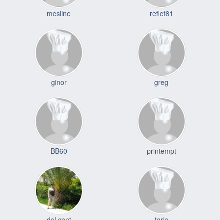
mesline
reflet81
ginor
greg
BB60
printempt
del cont
taria