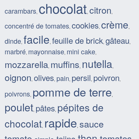
chocolat
citron
carambars
,
,
,
crème
cookies
concentré de tomates
,
,
,
facile
feuille de brick
gâteau
dinde
,
,
,
,
marbré
mayonnaise
mini cake
,
,
,
nutella
mozzarella
muffins
,
,
,
oignon
olives
persil
poivron
pain
,
,
,
,
,
pomme de terre
poivrons
,
,
poulet
pépites de
pâtes
,
,
rapide
chocolat
sauce
,
,
thon
tomate
tomates
tajine