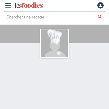
les
f
o
odies