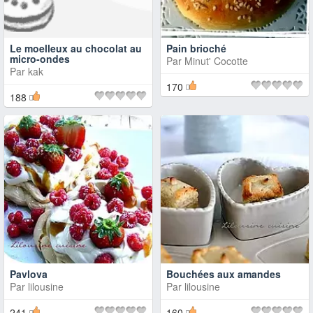
Le moelleux au chocolat au
Pain brioché
micro-ondes
Par
Minut' Cocotte
Par
kak
170
188
Pavlova
Bouchées aux amandes
Par
lilousine
Par
lilousine
241
160