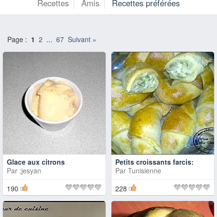
Recettes
Amis
Recettes préférées
Page :
1
2
...
67
Suivant »
Glace aux citrons
Petits croissants farcis:
Par
;jesyan
Par
Tunisienne
190
228