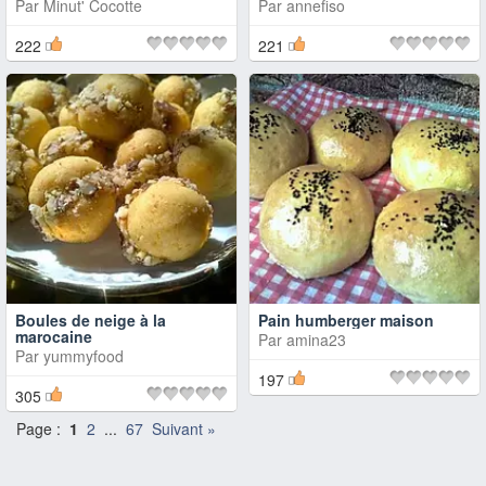
Par
Minut' Cocotte
Par
annefiso
222
221
Boules de neige à la
Pain humberger maison
marocaine
Par
amina23
Par
yummyfood
197
305
Page :
1
2
...
67
Suivant »