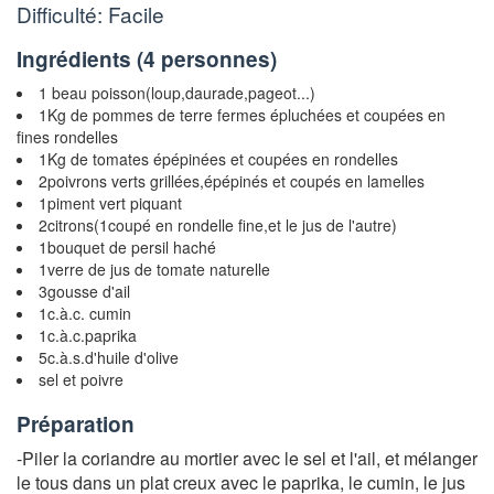
Difficulté: Facile
Ingrédients (
4 personnes
)
1 beau poisson(loup,daurade,pageot...)
1Kg de pommes de terre fermes épluchées et coupées en
fines rondelles
1Kg de tomates épépinées et coupées en rondelles
2poivrons verts grillées,épépinés et coupés en lamelles
1piment vert piquant
2citrons(1coupé en rondelle fine,et le jus de l'autre)
1bouquet de persil haché
1verre de jus de tomate naturelle
3gousse d'ail
1c.à.c. cumin
1c.à.c.paprika
5c.à.s.d'huile d'olive
sel et poivre
Préparation
-Piler la coriandre au mortier avec le sel et l'ail, et mélanger
le tous dans un plat creux avec le paprika, le cumin, le jus