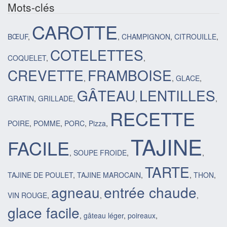
Mots-clés
CAROTTE
BŒUF
,
,
CHAMPIGNON
,
CITROUILLE
,
COTELETTES
COQUELET
,
,
CREVETTE
FRAMBOISE
,
,
GLACE
,
GÂTEAU
LENTILLES
GRATIN
,
GRILLADE
,
,
,
RECETTE
POIRE
,
POMME
,
PORC
,
Pizza
,
TAJINE
FACILE
,
SOUPE FROIDE
,
,
TARTE
TAJINE DE POULET
,
TAJINE MAROCAIN
,
,
THON
,
agneau
entrée chaude
VIN ROUGE
,
,
,
glace facile
,
gâteau léger
,
poireaux
,