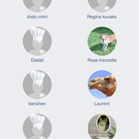
dodo.mimi
Regina kouako
Dadali
Rose-francette
banshee
Laurent