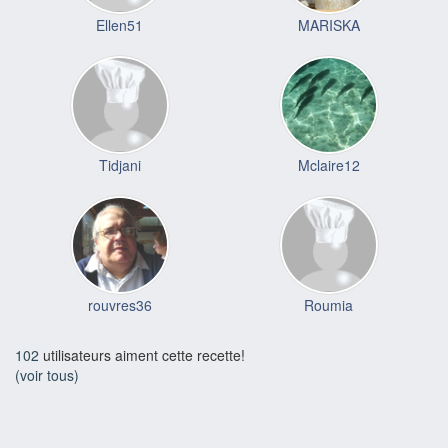
Ellen51
MARISKA
Tidjani
Mclaire12
rouvres36
Roumia
102
utilisateurs aiment cette recette!
(voir tous)