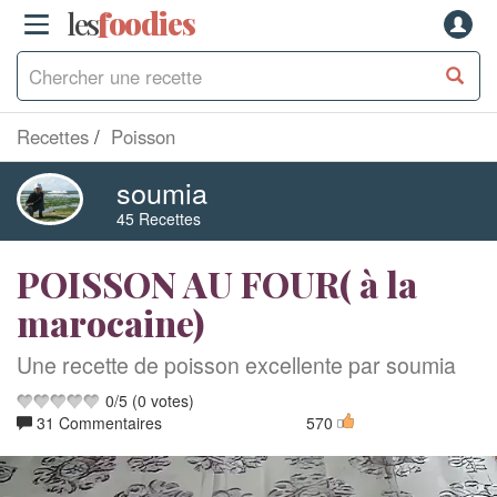
les
f
o
odies
Recettes
Poisson
soumia
45 Recettes
POISSON AU FOUR( à la
marocaine)
Une recette de poisson excellente par soumia
0
/
5
(
0
votes)
31 Commentaires
570