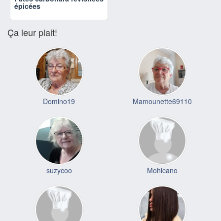
épicées
Ça leur plait!
Domino19
Mamounette69110
suzycoo
Mohicano