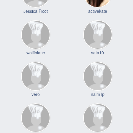
Jessica Picot
activekate
wolffblanc
sata10
vero
naim lp