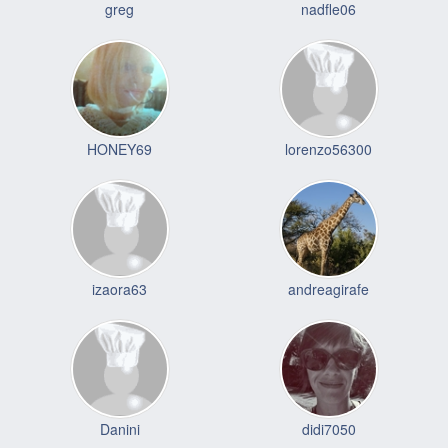
greg
nadfle06
HONEY69
lorenzo56300
izaora63
andreagirafe
Danini
didi7050