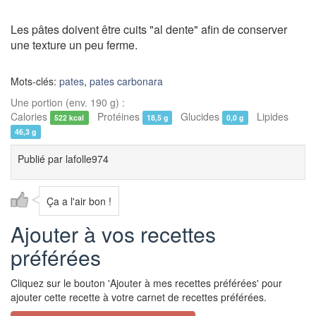
Les pâtes doivent être cuits "al dente" afin de conserver
une texture un peu ferme.
Mots-clés:
pates
,
pates carbonara
Une portion (env. 190 g) :
Calories
Protéines
Glucides
Lipides
522 kcal
18,5 g
0,0 g
46,3 g
Publié par
lafolle974
Ça a l'air bon !
Ajouter à vos recettes
préférées
Cliquez sur le bouton 'Ajouter à mes recettes préférées' pour
ajouter cette recette à votre carnet de recettes préférées.