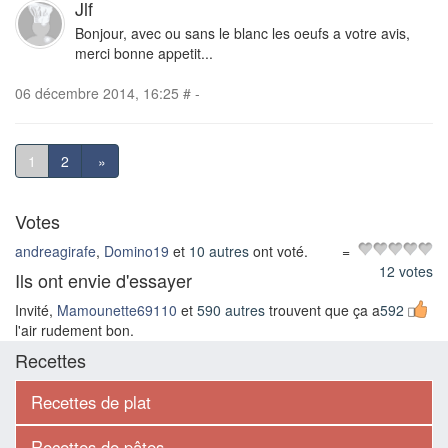
Jlf
Bonjour, avec ou sans le blanc les oeufs a votre avis,
merci bonne appetit...
06 décembre 2014, 16:25
#
-
1
2
»
Votes
andreagirafe
,
Domino19
et
10 autres
ont voté.
=
12 votes
Ils ont envie d'essayer
Invité,
Mamounette69110
et
590 autres
trouvent que ça a
592
l'air rudement bon.
Recettes
Recettes de plat
Recettes de pâtes