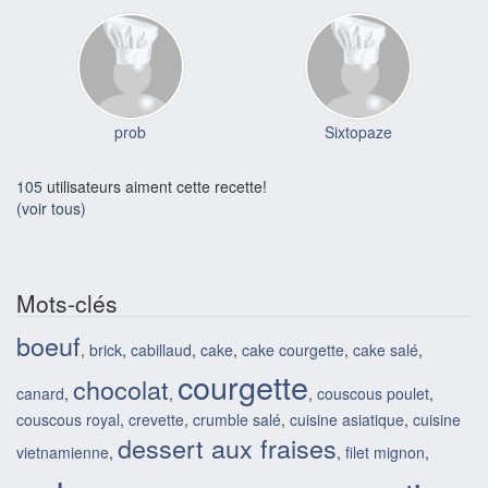
prob
Sixtopaze
105
utilisateurs aiment cette recette!
(voir tous)
Mots-clés
boeuf
,
brick
,
cabillaud
,
cake
,
cake courgette
,
cake salé
,
courgette
chocolat
canard
,
,
,
couscous poulet
,
couscous royal
,
crevette
,
crumble salé
,
cuisine asiatique
,
cuisine
dessert aux fraises
vietnamienne
,
,
filet mignon
,