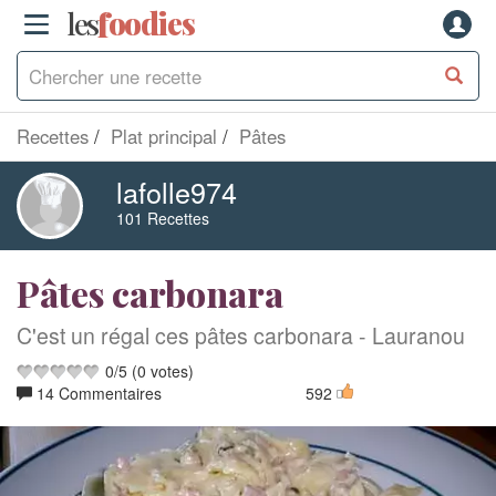
les
f
o
odies
Recettes
Plat principal
Pâtes
lafolle974
101 Recettes
Pâtes carbonara
C'est un régal ces pâtes carbonara - Lauranou
0
/
5
(
0
votes)
14 Commentaires
592