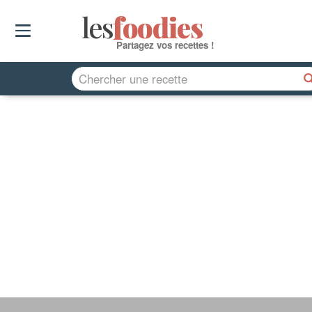
les
f
o
odies
Partagez vos recettes !