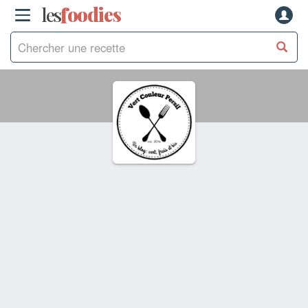
les
f
o
odies