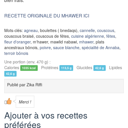
bien frais.
RECETTE ORIGINALE DU MHAWER ICI
Mots-clés:
agneau
, boulettes ( bnedaqs),
cannelle
,
couscous
,
couscous braisé, couscous de fêtes,
cuisine algérienne
,
fêtes
,
fleur d'oranger
, m'hawer, mawlid nabawi,
mhawer
, plats
ancestraux bônois,
poivre
,
sauce blanche
,
spécialité de Annaba
,
terroir bônois
Une portion (env. 470 g) :
Calories
Protéines
Glucides
Lipides
1035 kcal
113,5 g
42,6 g
42,6 g
Publié par
Zika Riffi
Merci !
Ajouter à vos recettes
préférées