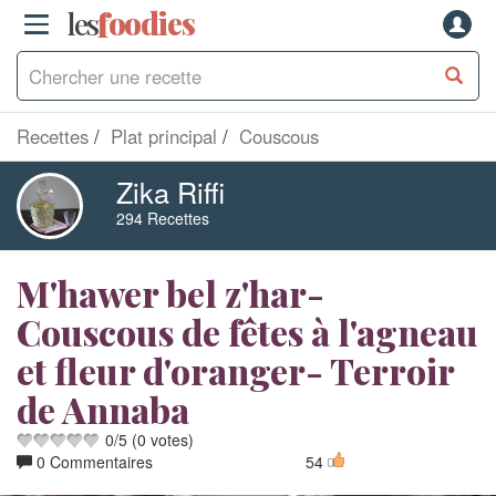
les
f
o
odies
Recettes
Plat principal
Couscous
Zika Riffi
294 Recettes
M'hawer bel z'har-
Couscous de fêtes à l'agneau
et fleur d'oranger- Terroir
de Annaba
0
/
5
(
0
votes)
0 Commentaires
54