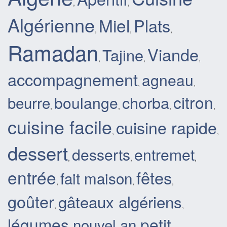
,
,
Algérienne
Miel
Plats
,
,
,
Ramadan
Viande
Tajine
,
,
,
accompagnement
agneau
,
,
citron
boulange
chorba
beurre
,
,
,
,
cuisine facile
cuisine rapide
,
,
dessert
desserts
entremet
,
,
,
entrée
fêtes
fait maison
,
,
,
goûter
gâteaux algériens
,
,
légumes
petit
nouvel an