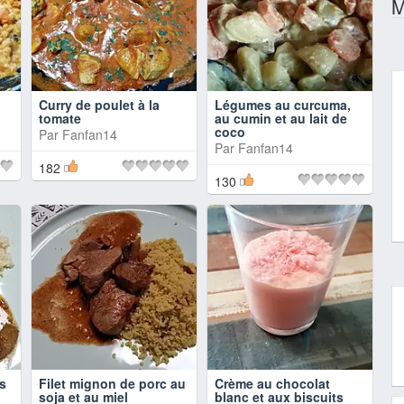
M
Curry de poulet à la
Légumes au curcuma,
tomate
au cumin et au lait de
coco
Par
Fanfan14
Par
Fanfan14
182
130
s
Filet mignon de porc au
Crème au chocolat
soja et au miel
blanc et aux biscuits