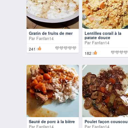
Gratin de fruits de mer
Lentilles corail à la
patate douce
Par
Fanfan14
Par
Fanfan14
241
182
Sauté de porc à la bière
Poulet façon couscou
Par
Fanfan14
Par
Fanfan14