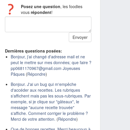
Posez une question
, les foodies
vous
répondent
!
Dernières questions posées:
Bonjour, j'ai changé d'adresse mail et ne
peut le mettre sur mes données; que faire ?
pp0681170967@gmail.com Joyeuses
Pâques
(
Répondre
)
Bonjour. J'ai un bug qui m'empêche
d'accéder aux recettes. Les rubriques
s'affichent mais pas les sous-rubriques. Par
exemple, si je clique sur "gâteaux", le
message "aucune recette trouvée"
s'affiche. Comment corriger le problème ?
Merci de votre attention.
(
Répondre
)
Que de bonnes recettes. Merci beaucoup à