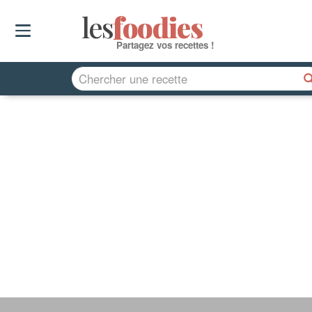
les
f
o
odies
Partagez vos recettes !