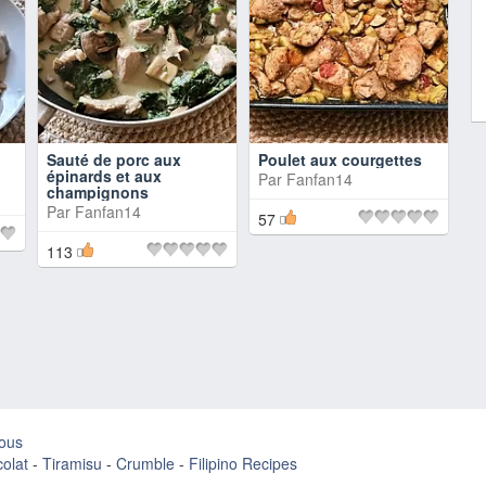
Sauté de porc aux
Poulet aux courgettes
épinards et aux
Par
Fanfan14
champignons
Par
Fanfan14
57
113
ous
olat
-
Tiramisu
-
Crumble
-
Filipino Recipes