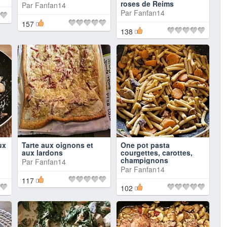
roses de Reims
Par
Fanfan14
Par
Fanfan14
157
138
ux
Tarte aux oignons et
One pot pasta
aux lardons
courgettes, carottes,
champignons
Par
Fanfan14
Par
Fanfan14
117
102