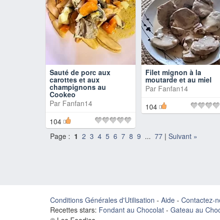
Sauté de porc aux
Filet mignon à la
carottes et aux
moutarde et au miel
champignons au
Par
Fanfan14
Cookeo
Par
Fanfan14
104
104
Page :
1
2
3
4
5
6
7
8
9
...
77
|
Suivant »
Conditions Générales d'Utilisation
-
Aide
-
Contactez-n
Recettes stars:
Fondant au Chocolat
-
Gateau au Choc