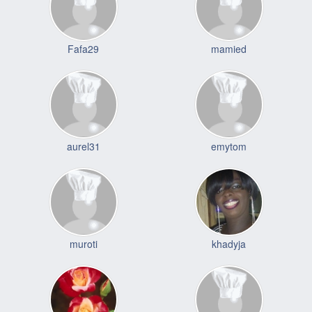
Fafa29
mamied
aurel31
emytom
muroti
khadyja