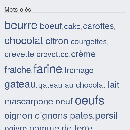
Mots-clés
beurre
boeuf
carottes
cake
,
,
,
,
chocolat
citron
courgettes
,
,
,
crème
crevette
crevettes
,
,
farine
fraiche
fromage
,
,
,
gateau
lait
gateau au chocolat
,
,
,
oeufs
mascarpone
oeuf
,
,
,
oignon
pates
persil
oignons
,
,
,
,
pomme de terre
poivre
,
,