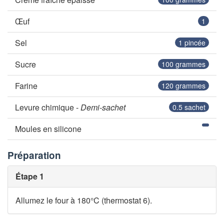
Œuf
1
Sel
1
pincée
Sucre
100
grammes
Farine
120
grammes
Levure chimique -
Demi-sachet
0.5
sachet
Moules en silicone
Préparation
Étape 1
Allumez le four à 180°C (thermostat 6).