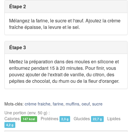
Étape 2
Mélangez la farine, le sucre et l'œuf. Ajoutez la crème
fraîche épaisse, la levure et le sel.
Étape 3
Mettez la préparation dans des moules en silicone et
enfournez pendant 15 à 20 minutes. Pour finir, vous
pouvez ajouter de l'extrait de vanille, du citron, des
pépites de chocolat, du rhum ou de la fleur d'oranger.
Mots-clés:
crème fraiche
,
farine
,
muffins
,
oeuf
,
sucre
Une portion (env. 50 g) :
Calories
Protéines
Glucides
Lipides
147 kcal
2,3 g
22,7 g
4,2 g