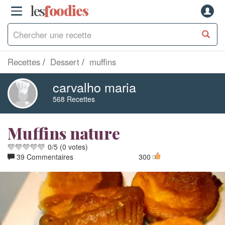
les
f
o
odies
Recettes
Dessert
muffins
carvalho maria
568 Recettes
Muffins nature
0
/
5
(
0
votes)
39 Commentaires
300