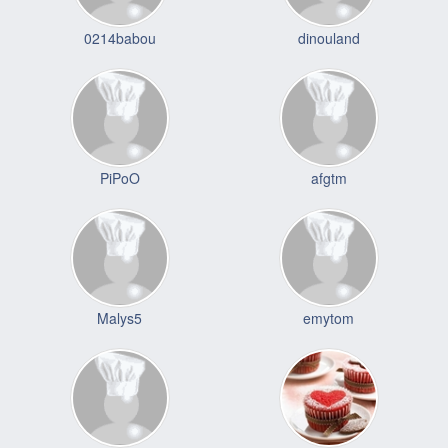
0214babou
dinouland
PiPoO
afgtm
Malys5
emytom