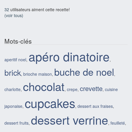
32
utilisateurs aiment cette recette!
(voir tous)
Mots-clés
apéro dinatoire
aperitif noel
,
,
buche de noel
brick
,
brioche maison
,
,
chocolat
crevette
charlotte
,
,
crepe
,
,
cuisine
cupcakes
japonaise
,
,
dessert aux fraises
,
dessert verrine
dessert fruits
,
,
feuilleté
,