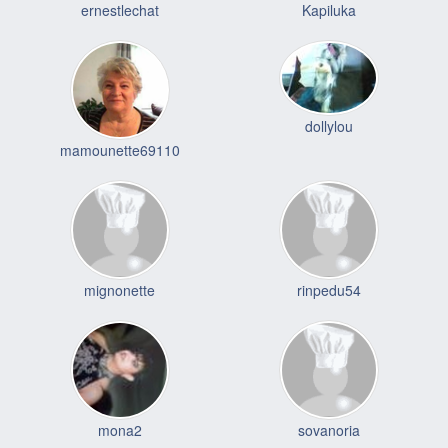
ernestlechat
Kapiluka
dollylou
mamounette69110
mignonette
rinpedu54
mona2
sovanoria