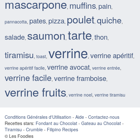
mascarpone
muffins
pain
,
,
,
poulet
quiche
pates
pizza
pannacotta
,
,
,
,
,
tarte
saumon
salade
thon
,
,
,
,
verrine
tiramisu
verrine apéritif
,
toast
,
,
,
verrine avocat
verrine apéritif facile
,
,
verrine entrée
,
verrine facile
verrine framboise
,
,
verrine fruits
,
verrine noel
,
verrine tiramisu
Conditions Générales d'Utilisation
-
Aide
-
Contactez-nous
Recettes stars:
Fondant au Chocolat
-
Gateau au Chocolat
-
Tiramisu
-
Crumble
-
Filipino Recipes
© Les Foodies