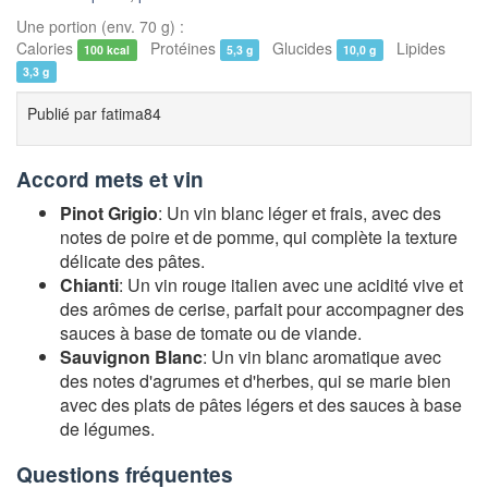
Une portion (env. 70 g) :
Calories
Protéines
Glucides
Lipides
100 kcal
5,3 g
10,0 g
3,3 g
Publié par
fatima84
Accord mets et vin
Pinot Grigio
: Un vin blanc léger et frais, avec des
notes de poire et de pomme, qui complète la texture
délicate des pâtes.
Chianti
: Un vin rouge italien avec une acidité vive et
des arômes de cerise, parfait pour accompagner des
sauces à base de tomate ou de viande.
Sauvignon Blanc
: Un vin blanc aromatique avec
des notes d'agrumes et d'herbes, qui se marie bien
avec des plats de pâtes légers et des sauces à base
de légumes.
Questions fréquentes