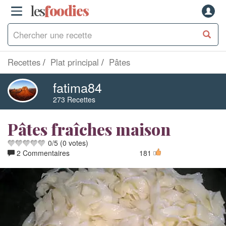
les
f
o
odies
Recettes
Plat principal
Pâtes
fatima84
273 Recettes
Pâtes fraîches maison
0
/
5
(
0
votes)
2 Commentaires
181