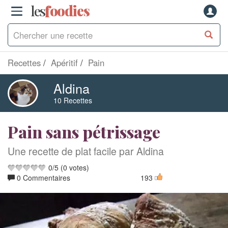
les
f
o
odies
Recettes
Apéritif
Pain
Aldina
10 Recettes
Pain sans pétrissage
Une recette de plat facile par Aldina
0
/
5
(
0
votes)
0 Commentaires
193