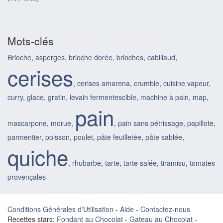
Mots-clés
Brioche
,
asperges
,
brioche dorée
,
brioches
,
cabillaud
,
cerises
,
cerises amarena
,
crumble
,
cuisine vapeur
,
curry
,
glace
,
gratin
,
levain fermentescible
,
machine à pain
,
map
,
pain
mascarpone
,
morue
,
,
pain sans pétrissage
,
papillote
,
parmentier
,
poisson
,
poulet
,
pâte feuilletée
,
pâte sablée
,
quiche
,
rhubarbe
,
tarte
,
tarte salée
,
tiramisu
,
tomates
provençales
Conditions Générales d'Utilisation
-
Aide
-
Contactez-nous
Recettes stars:
Fondant au Chocolat
-
Gateau au Chocolat
-