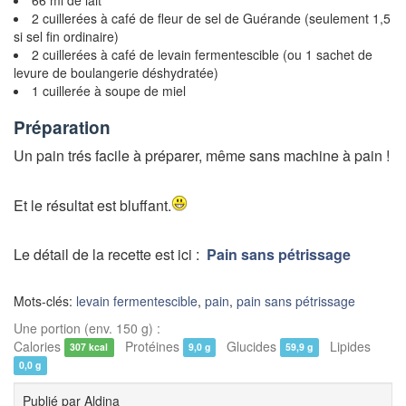
2 cuillerées à café de fleur de sel de Guérande (seulement 1,5
si sel fin ordinaire)
2 cuillerées à café de levain fermentescible (ou 1 sachet de
levure de boulangerie déshydratée)
1 cuillerée à soupe de miel
Préparation
Un pain trés facile à préparer, même sans machine à pain !
Et le résultat est bluffant.
Le détail de la recette est ici :
Pain sans pétrissage
Mots-clés:
levain fermentescible
,
pain
,
pain sans pétrissage
Une portion (env. 150 g) :
Calories
Protéines
Glucides
Lipides
307 kcal
9,0 g
59,9 g
0,0 g
Publié par
Aldina