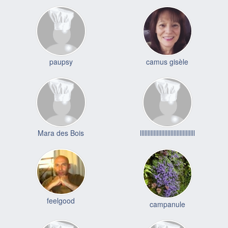
paupsy
camus gisèle
Mara des Bois
llllllllllllllllllllllllllllllllllll
feelgood
campanule