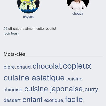
chouya
chyves
29
utilisateurs aiment cette recette!
(voir tous)
Mots-clés
copieux
chocolat
bière
chaud
,
,
,
,
cuisine asiatique
cuisine
,
cuisine japonaise
curry
chinoise
,
,
,
facile
enfant
dessert
exotique
,
,
,
,