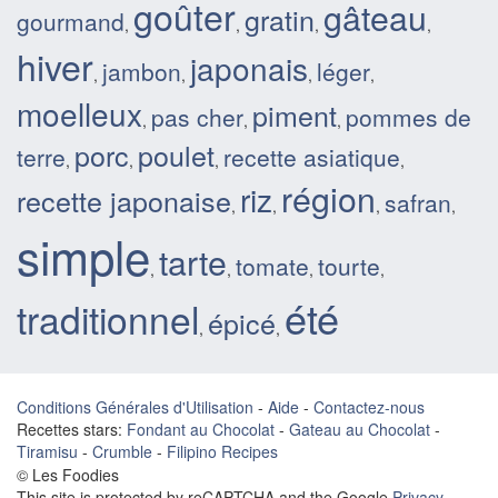
goûter
gâteau
gratin
gourmand
,
,
,
,
hiver
japonais
jambon
léger
,
,
,
,
moelleux
piment
pas cher
pommes de
,
,
,
porc
poulet
terre
recette asiatique
,
,
,
,
région
riz
recette japonaise
safran
,
,
,
,
simple
tarte
tomate
tourte
,
,
,
,
été
traditionnel
épicé
,
,
Conditions Générales d'Utilisation
-
Aide
-
Contactez-nous
Recettes stars:
Fondant au Chocolat
-
Gateau au Chocolat
-
Tiramisu
-
Crumble
-
Filipino Recipes
© Les Foodies
This site is protected by reCAPTCHA and the Google
Privacy