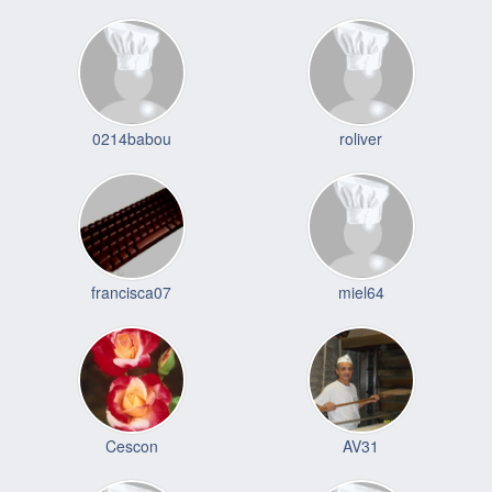
0214babou
roliver
francisca07
miel64
Cescon
AV31