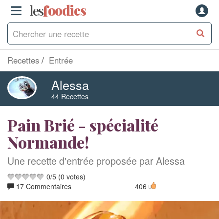
les
f
o
odies
Recettes
Entrée
Alessa
44 Recettes
Pain Brié - spécialité
Normande!
Une recette d'entrée proposée par Alessa
0
/
5
(
0
votes)
17 Commentaires
406