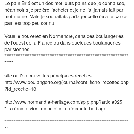
Le pain Brié est un des meilleurs pains que je connaisse,
néanmoins je préfère l'acheter et je ne l'ai jamais fait par
moi-même. Mais je souhaitais partager cette recette car ce
pain est trop peu connu !
Vous le trouverez en Normandie, dans des boulangeries
de l'ouest de la France ou dans quelques boulangeries
parisiennes !
*********************************************************************
*****
site où l'on trouve les principales recettes:
http://www.boulangerie.org/journal/cont_fiche_recettes.php
?id_recette=13
http://www.normandie-heritage.com/spip.php?article325
* La recette vient de ce site : normandie-heritage.
*********************************************************************
**