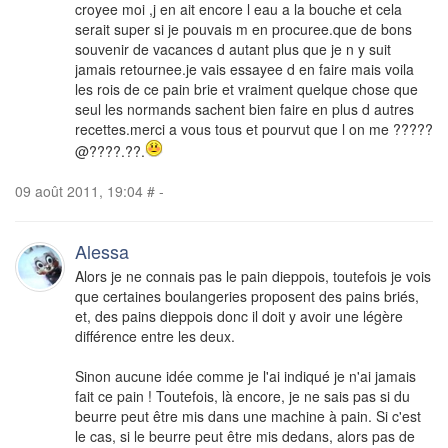
croyee moi ,j en ait encore l eau a la bouche et cela
serait super si je pouvais m en procuree.que de bons
souvenir de vacances d autant plus que je n y suit
jamais retournee.je vais essayee d en faire mais voila
les rois de ce pain brie et vraiment quelque chose que
seul les normands sachent bien faire en plus d autres
recettes.merci a vous tous et pourvut que l on me ?????
@????.??.
09 août 2011, 19:04
#
-
Alessa
Alors je ne connais pas le pain dieppois, toutefois je vois
que certaines boulangeries proposent des pains briés,
et, des pains dieppois donc il doit y avoir une légère
différence entre les deux.
Sinon aucune idée comme je l'ai indiqué je n'ai jamais
fait ce pain ! Toutefois, là encore, je ne sais pas si du
beurre peut être mis dans une machine à pain. Si c'est
le cas, si le beurre peut être mis dedans, alors pas de