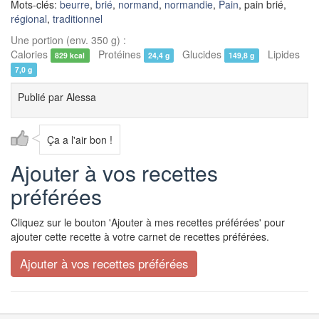
Mots-clés:
beurre
,
brié
,
normand
,
normandie
,
Pain
, pain brié,
régional
,
traditionnel
Une portion (env. 350 g) :
Calories
Protéines
Glucides
Lipides
829 kcal
24,4 g
149,8 g
7,0 g
Publié par
Alessa
Ça a l'air bon !
Ajouter à vos recettes
préférées
Cliquez sur le bouton 'Ajouter à mes recettes préférées' pour
ajouter cette recette à votre carnet de recettes préférées.