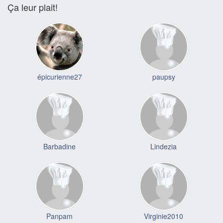
Ça leur plait!
épicurienne27
paupsy
Barbadine
Lindezia
Panpam
Virginie2010