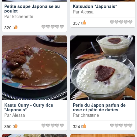
Petite soupe Japonaise au
Katsudon *Japonais*
poulet
Par
Alessa
Par
kitchenette
357
320
Kastu Curry - Curry rice
Perle du Japon parfun de
*Japonais*
rose et pâte de dattes
Par
Alessa
Par
christitine
350
324