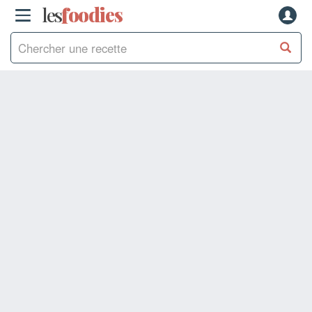
les
f
o
odies