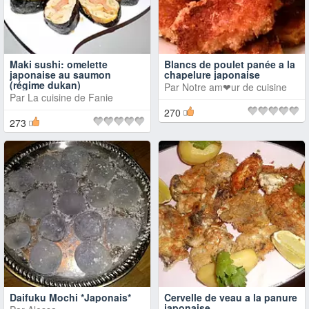
Maki sushi: omelette
Blancs de poulet panée a la
japonaise au saumon
chapelure japonaise
(régime dukan)
Par
Notre am❤ur de cuisine
Par
La cuisine de Fanie
270
273
Daifuku Mochi *Japonais*
Cervelle de veau a la panure
japonaise