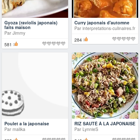
Gyoza (raviolis japonais)
Curry japonais d'automne
faits maison
Par
interpretations-culinaires.fr
Par
Jimmy
284
581
Poulet a la japonaise
RIZ SAUTÉ À LA JAPONAISE
Par
malika
Par
LynnieS