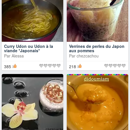
Curry Udon ou Udon à la
Verrines de perles du Japon
viande *Japonais*
aux pommes
Par
Alessa
Par
chezcachou
385
218