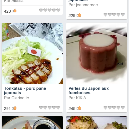
Par
Alessa
Par
jeanmerode
423
229
Tonkatsu - porc pané
Perles du Japon aux
japonais
framboises
Par
Clarinette
Par
KIKI8
291
245