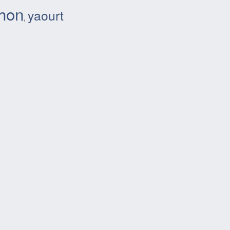
thon
yaourt
,