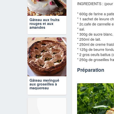
INGREDIENTS : (pour 2
* 600g de farine a pati
* 1 sachet de levure c
Gâteau aux fruits
rouges et aux
* 2c.cafe de cannelle 
amandes
* sal.
* 300g de sucre blanc.
* 250ml de lait.
* 250ml de creme fraich
* 125g de beurre fondu
* 2 gros oeufs battus (o
* 250g de groseilles f
Préparation
Gâteau meringué
aux groseilles à
maquereau