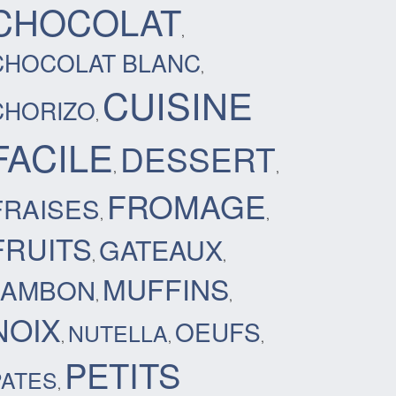
CHOCOLAT
,
CHOCOLAT BLANC
,
CUISINE
CHORIZO
,
FACILE
DESSERT
,
,
FROMAGE
FRAISES
,
,
FRUITS
GATEAUX
,
,
MUFFINS
JAMBON
,
,
NOIX
OEUFS
NUTELLA
,
,
,
PETITS
PATES
,