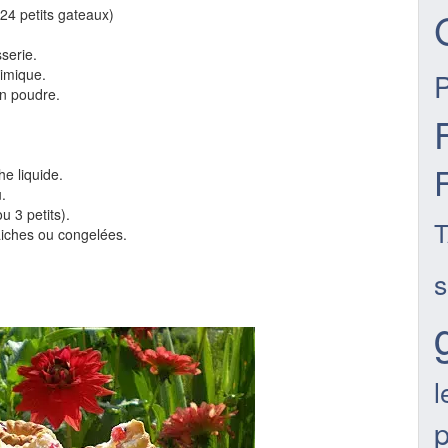
4 petits gateaux)
sserie.
himique.
en poudre.
e liquide.
.
u 3 petits).
raiches ou congelées.
s