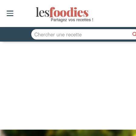
les
f
o
odies
Partagez vos recettes !