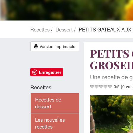
Recettes
Dessert
PETITS GATEAUX AUX
Version imprimable
PETITS
GROSEI
Enregistrer
Une recette de 
Recettes
0
/
5
(
0
vot
Recettes de
dessert
Les nouvelles
recettes