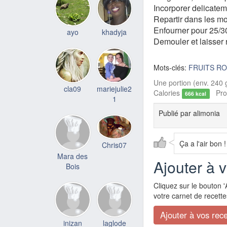
Incorporer delicateme
Repartir dans les mo
Enfourner pour 25/3
ayo
khadyja
Demouler et laisser re
Mots-clés:
FRUITS R
Une portion (env. 240 g
cla09
mariejulie2
Calories
Prot
666 kcal
1
Publié par
alimonia
Ça a l'air bon !
Chris07
Mara des
Ajouter à 
Bois
Cliquez sur le bouton '
votre carnet de recette
inizan
laglode