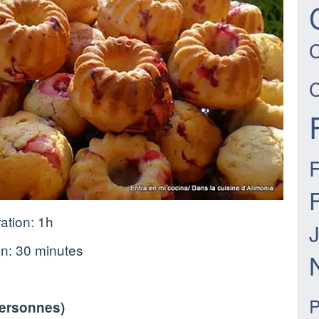
ation:
1h
on:
30 minutes
personnes
)