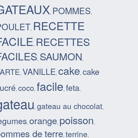
GATEAUX
POMMES
,
,
RECETTE
POULET
,
FACILE
RECETTES
,
FACILES
SAUMON
,
,
cake
VANILLE
cake
TARTE
,
,
,
facile
ucré
feta
coco
,
,
,
,
gateau
gateau au chocolat
,
,
poisson
orange
legumes
,
,
,
pommes de terre
terrine
,
,