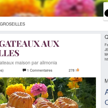
 GROSEILLES
Q
 GATEAUX AUX
F
LLES
J
M
ht
gateaux maison par alimonia
es)
1 Commentaires
278
M