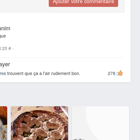
unim
que
8:25
#
-
sayer
res
trouvent que ça a l'air rudement bon.
278