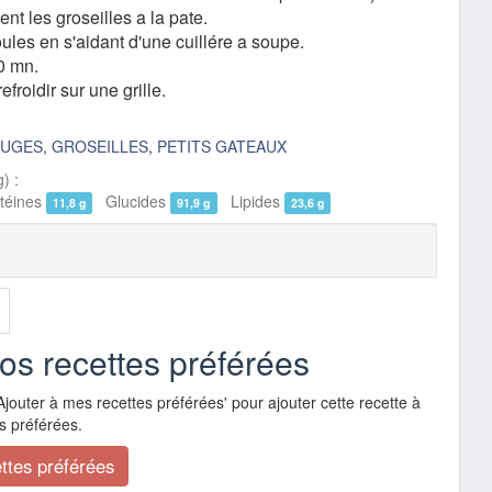
nt les groseilles a la pate.
ules en s'aidant d'une cuillére a soupe.
0 mn.
froidir sur une grille.
OUGES
,
GROSEILLES
,
PETITS GATEAUX
) :
éines
Glucides
Lipides
11,8 g
91,9 g
23,6 g
vos recettes préférées
Ajouter à mes recettes préférées' pour ajouter cette recette à
s préférées.